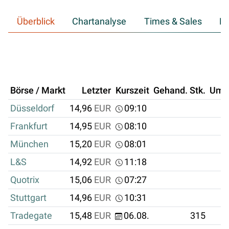
Überblick
Chartanalyse
Times & Sales
Hi
Börse / Markt
Letzter
Kurszeit
Gehand. Stk.
Ums
Düsseldorf
14,96
EUR
09:10
Frankfurt
14,95
EUR
08:10
München
15,20
EUR
08:01
L&S
14,92
EUR
11:18
Quotrix
15,06
EUR
07:27
Stuttgart
14,96
EUR
10:31
Tradegate
15,48
EUR
06.08.
315