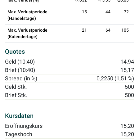
Max. Verlust [%]
-7,032
-15,35
-20,03
-
Max. Verlustperiode
15
44
72
(Handelstage)
Max. Verlustperiode
21
64
105
(Kalendertage)
Quotes
Geld (10:40)
14,94
Brief (10:40)
15,17
Spread (in %)
0,2250 (1,51 %)
Geld Stk.
500
Brief Stk.
500
Kursdaten
Eröffnungskurs
15,20
Tageshoch
15,20