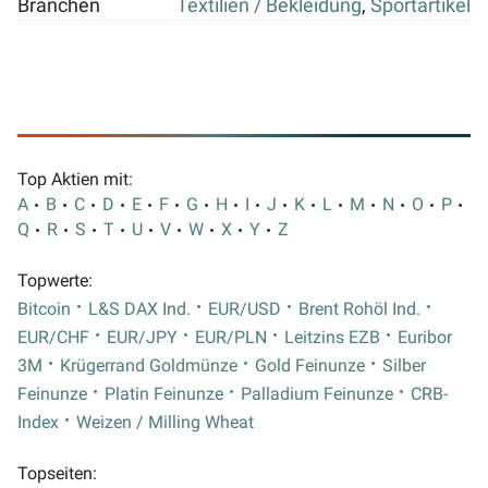
Branchen
Textilien / Bekleidung
,
Sportartikel
Top Aktien mit:
A
B
C
D
E
F
G
H
I
J
K
L
M
N
O
P
Q
R
S
T
U
V
W
X
Y
Z
Topwerte:
Bitcoin
L&S DAX Ind.
EUR/USD
Brent Rohöl Ind.
EUR/CHF
EUR/JPY
EUR/PLN
Leitzins EZB
Euribor
3M
Krügerrand Goldmünze
Gold Feinunze
Silber
Feinunze
Platin Feinunze
Palladium Feinunze
CRB-
Index
Weizen / Milling Wheat
Topseiten: