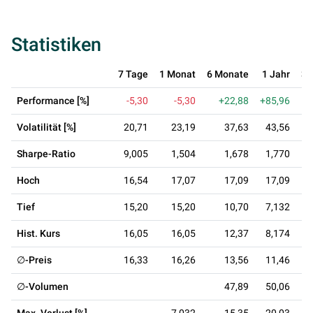
Statistiken
7 Tage
1 Monat
6 Monate
1 Jahr
3 
Performance [%]
-5,30
-5,30
+22,88
+85,96
-
Volatilität [%]
20,71
23,19
37,63
43,56
Sharpe-Ratio
9,005
1,504
1,678
1,770
0
Hoch
16,54
17,07
17,09
17,09
Tief
15,20
15,20
10,70
7,132
Hist. Kurs
16,05
16,05
12,37
8,174
∅-Preis
16,33
16,26
13,56
11,46
∅-Volumen
47,89
50,06