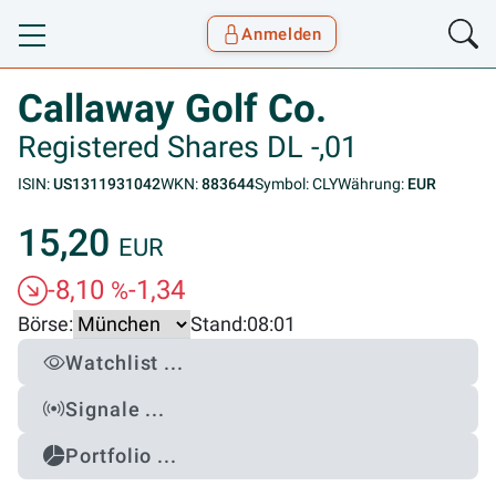
Anmelden
Toggle navigation
Goyax Logo
Callaway Golf Co.
Registered Shares DL -,01
ISIN:
US1311931042
WKN:
883644
Symbol: CLY
Währung:
EUR
15,20
EUR
-8,10
-1,34
%
Börse:
Stand:
08:01
Watchlist ...
Signale ...
Portfolio ...