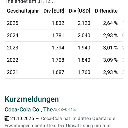
The endet am 31.12..
Geschäftsjahr
Div [EUR]
Div [USD]
D-Rendite
2025
1,832
2,120
2,64 %
15
2024
1,781
2,040
2,93 %
01
2023
1,794
1,940
3,01 %
29
2022
1,708
1,840
3,09 %
30
2021
1,687
1,760
2,93 %
30
Kurzmeldungen
Coca-Cola Co., The
75,63
+0,61%
21.10.2025
Coca-Cola hat im dritten Quartal die
Erwartungen übertroffen: Der Umsatz stieg um fünf