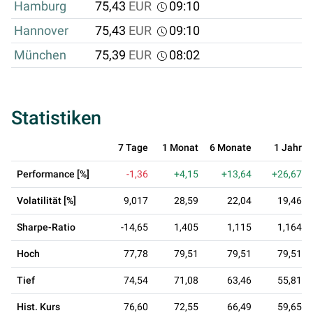
Hamburg
75,43
EUR
09:10
Hannover
75,43
EUR
09:10
München
75,39
EUR
08:02
Statistiken
7 Tage
1 Monat
6 Monate
1 Jahr
Performance [%]
-1,36
+4,15
+13,64
+26,67
Volatilität [%]
9,017
28,59
22,04
19,46
Sharpe-Ratio
-14,65
1,405
1,115
1,164
Hoch
77,78
79,51
79,51
79,51
Tief
74,54
71,08
63,46
55,81
Hist. Kurs
76,60
72,55
66,49
59,65