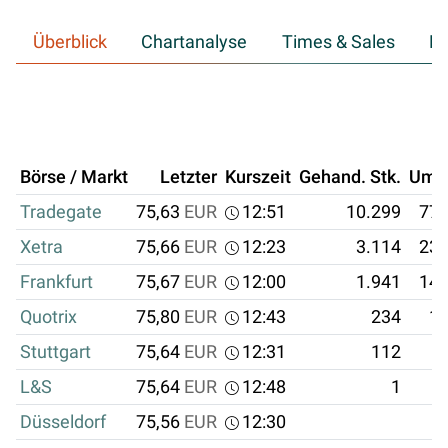
Überblick
Chartanalyse
Times & Sales
Hi
Börse / Markt
Letzter
Kurszeit
Gehand. Stk.
Ums
Tradegate
75,63
EUR
12:51
10.299
778
Xetra
75,66
EUR
12:23
3.114
235
Frankfurt
75,67
EUR
12:00
1.941
146
Quotrix
75,80
EUR
12:43
234
17
Stuttgart
75,64
EUR
12:31
112
8
L&S
75,64
EUR
12:48
1
Düsseldorf
75,56
EUR
12:30