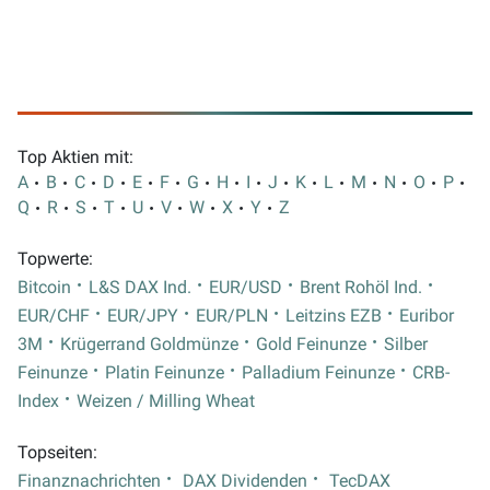
Top Aktien mit:
A
B
C
D
E
F
G
H
I
J
K
L
M
N
O
P
Q
R
S
T
U
V
W
X
Y
Z
Topwerte:
Bitcoin
L&S DAX Ind.
EUR/USD
Brent Rohöl Ind.
EUR/CHF
EUR/JPY
EUR/PLN
Leitzins EZB
Euribor
3M
Krügerrand Goldmünze
Gold Feinunze
Silber
Feinunze
Platin Feinunze
Palladium Feinunze
CRB-
Index
Weizen / Milling Wheat
Topseiten:
Finanznachrichten
DAX Dividenden
TecDAX