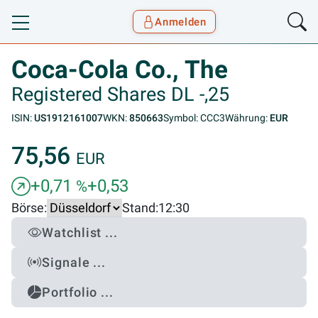
Anmelden
Toggle navigation
Goyax Logo
Coca-Cola Co., The
Registered Shares DL -,25
ISIN:
US1912161007
WKN:
850663
Symbol: CCC3
Währung:
EUR
75,56
EUR
+0,71
+0,53
%
Börse:
Stand:
12:30
Watchlist ...
Signale ...
Portfolio ...