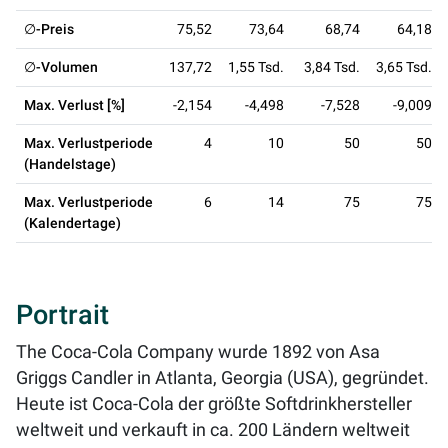
∅-Preis
75,52
73,64
68,74
64,18
∅-Volumen
137,72
1,55 Tsd.
3,84 Tsd.
3,65 Tsd.
Max. Verlust [%]
-2,154
-4,498
-7,528
-9,009
Max. Verlustperiode
4
10
50
50
(Handelstage)
Max. Verlustperiode
6
14
75
75
(Kalendertage)
Portrait
The Coca-Cola Company wurde 1892 von Asa
Griggs Candler in Atlanta, Georgia (USA), gegründet.
Heute ist Coca-Cola der größte Softdrinkhersteller
weltweit und verkauft in ca. 200 Ländern weltweit