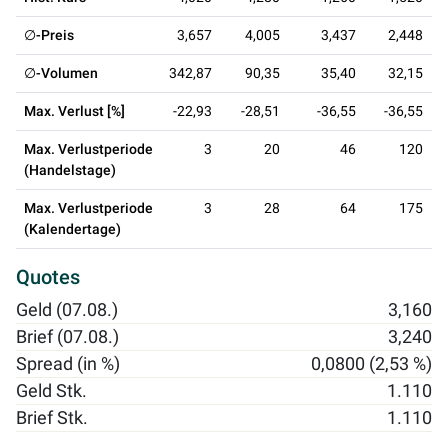
∅-Preis
3,657
4,005
3,437
2,448
∅-Volumen
342,87
90,35
35,40
32,15
Max. Verlust [%]
-22,93
-28,51
-36,55
-36,55
Max. Verlustperiode
3
20
46
120
(Handelstage)
Max. Verlustperiode
3
28
64
175
(Kalendertage)
Quotes
Geld (07.08.)
3,160
Brief (07.08.)
3,240
Spread (in %)
0,0800 (2,53 %)
Geld Stk.
1.110
Brief Stk.
1.110