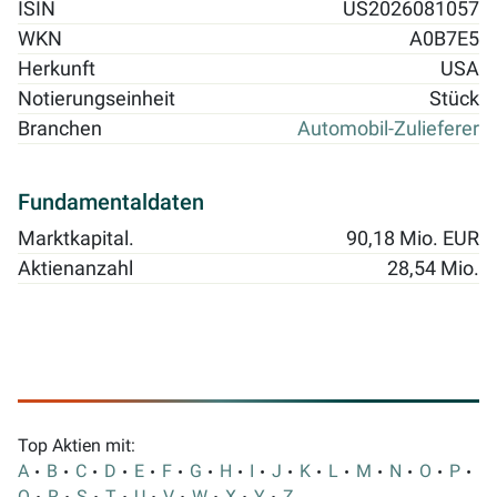
ISIN
US2026081057
WKN
A0B7E5
Herkunft
USA
Notierungseinheit
Stück
Branchen
Automobil-Zulieferer
Fundamentaldaten
Marktkapital.
90,18 Mio. EUR
Aktienanzahl
28,54 Mio.
Top Aktien mit:
A
B
C
D
E
F
G
H
I
J
K
L
M
N
O
P
Q
R
S
T
U
V
W
X
Y
Z