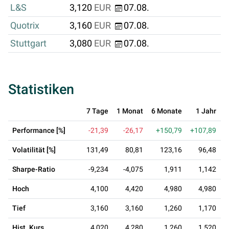
L&S
3,120
EUR
07.08.
Quotrix
3,160
EUR
07.08.
Stuttgart
3,080
EUR
07.08.
Statistiken
7 Tage
1 Monat
6 Monate
1 Jahr
3
Performance [%]
-21,39
-26,17
+150,79
+107,89
Volatilität [%]
131,49
80,81
123,16
96,48
Sharpe-Ratio
-9,234
-4,075
1,911
1,142
Hoch
4,100
4,420
4,980
4,980
Tief
3,160
3,160
1,260
1,170
Hist. Kurs
4,020
4,280
1,260
1,520