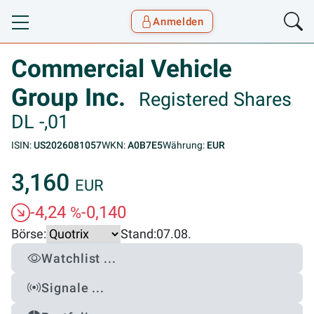
Anmelden
Toggle navigation
Goyax Logo
Commercial Vehicle
Group Inc.
Registered Shares
DL -,01
ISIN:
US2026081057
WKN:
A0B7E5
Währung:
EUR
3,160
EUR
-4,24
-0,140
%
Börse:
Stand:
07.08.
Watchlist ...
Signale ...