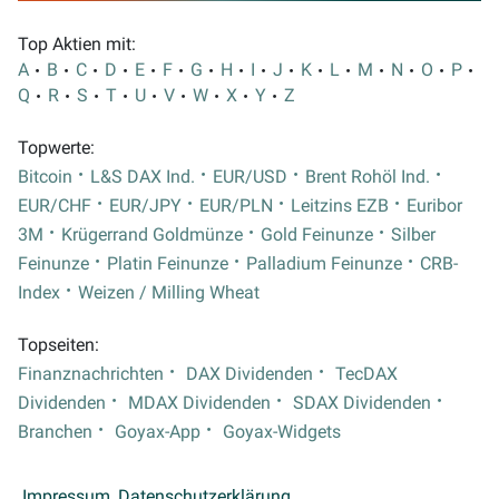
Top Aktien mit:
A
B
C
D
E
F
G
H
I
J
K
L
M
N
O
P
Q
R
S
T
U
V
W
X
Y
Z
Topwerte:
Bitcoin
L&S DAX Ind.
EUR/USD
Brent Rohöl Ind.
EUR/CHF
EUR/JPY
EUR/PLN
Leitzins EZB
Euribor
3M
Krügerrand Goldmünze
Gold Feinunze
Silber
Feinunze
Platin Feinunze
Palladium Feinunze
CRB-
Index
Weizen / Milling Wheat
Topseiten:
Finanznachrichten
DAX Dividenden
TecDAX
Dividenden
MDAX Dividenden
SDAX Dividenden
Branchen
Goyax-App
Goyax-Widgets
Impressum
Datenschutzerklärung