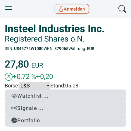
Anmelden
Toggle navigation
Goyax Logo
Insteel Industries Inc.
Registered Shares o.N.
ISIN:
US45774W1080
WKN:
879065
Währung:
EUR
27,80
EUR
+0,72
+0,20
%
Börse:
Stand:
05.08.
Watchlist ...
Signale ...
Portfolio ...