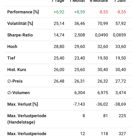
7 Tage
1 Monat
6 Monate
1 Jahr
3 
Performance [%]
+6,92
+8,59
-8,55
-8,55
Volatilität [%]
25,14
36,46
70,99
57,92
Sharpe-Ratio
14,74
2,508
0,0490
0,0859
0
Hoch
28,80
29,60
32,60
33,60
Tief
25,40
23,40
19,50
19,50
Hist. Kurs
26,00
25,60
30,40
30,40
∅-Preis
26,48
26,31
26,32
27,72
∅-Volumen
6,304
6,975
3,474
Max. Verlust [%]
-7,143
-36,02
-38,69
-
Max. Verlustperiode
8
81
225
(Handelstage)
Max. Verlustperiode
12
118
327