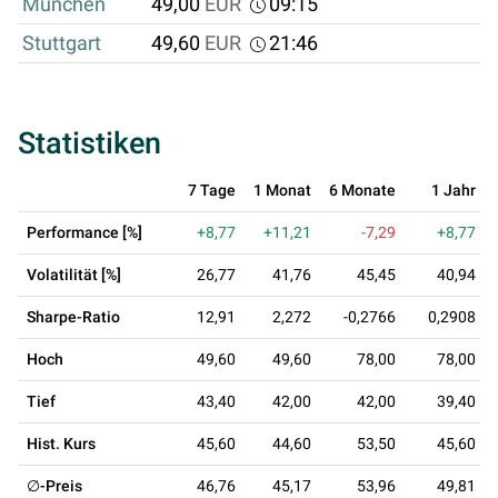
München
49,00
EUR
09:15
Stuttgart
49,60
EUR
21:46
Statistiken
7 Tage
1 Monat
6 Monate
1 Jahr
Performance [%]
+8,77
+11,21
-7,29
+8,77
Volatilität [%]
26,77
41,76
45,45
40,94
Sharpe-Ratio
12,91
2,272
-0,2766
0,2908
Hoch
49,60
49,60
78,00
78,00
Tief
43,40
42,00
42,00
39,40
Hist. Kurs
45,60
44,60
53,50
45,60
∅-Preis
46,76
45,17
53,96
49,81