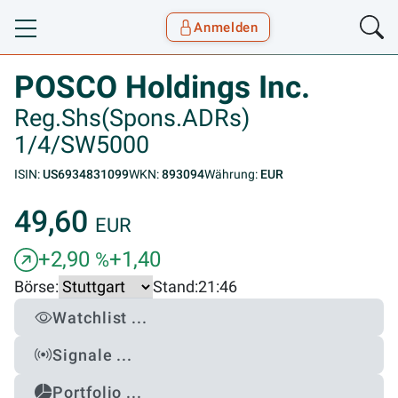
Anmelden
Toggle navigation
Goyax Logo
POSCO Holdings Inc.
Reg.Shs(Spons.ADRs)
1/4/SW5000
ISIN:
US6934831099
WKN:
893094
Währung:
EUR
49,60
EUR
+2,90
+1,40
%
Börse:
Stand:
21:46
Watchlist ...
Signale ...
Portfolio ...