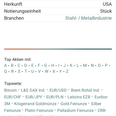
Herkunft
USA
Notierungseinheit
Stück
Branchen
Stahl- / Metallindustrie
Top Aktien mit:
A
B
C
D
E
F
G
H
I
J
K
L
M
N
O
P
Q
R
S
T
U
V
W
X
Y
Z
Topwerte:
Bitcoin
L&S DAX Ind.
EUR/USD
Brent Rohöl Ind.
EUR/CHF
EUR/JPY
EUR/PLN
Leitzins EZB
Euribor
3M
Krügerrand Goldmünze
Gold Feinunze
Silber
Feinunze
Platin Feinunze
Palladium Feinunze
CRB-