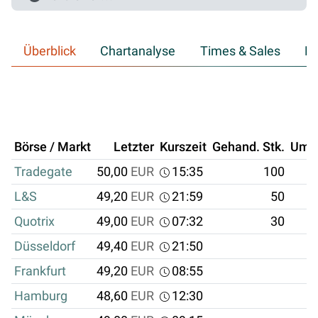
Überblick
Chartanalyse
Times & Sales
Hi
Börse / Markt
Letzter
Kurszeit
Gehand. Stk.
Ums
Tradegate
50,00
EUR
15:35
100
5
L&S
49,20
EUR
21:59
50
2
Quotrix
49,00
EUR
07:32
30
1
Düsseldorf
49,40
EUR
21:50
Frankfurt
49,20
EUR
08:55
Hamburg
48,60
EUR
12:30