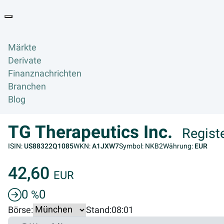
Goyax Logo
Toggle navigation
Märkte
Derivate
Finanznachrichten
Branchen
Blog
TG Therapeutics Inc.
Regist
ISIN:
US88322Q1085
WKN:
A1JXW7
Symbol: NKB2
Währung:
EUR
42,60
EUR
0
0
%
Börse:
Stand:
08:01