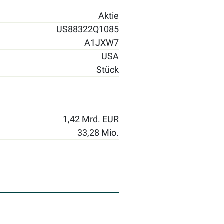
Aktie
US88322Q1085
A1JXW7
USA
Stück
1,42 Mrd. EUR
33,28 Mio.