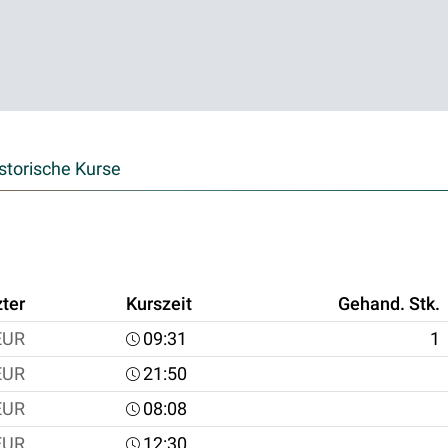
storische Kurse
zter
Kurszeit
Gehand. Stk.
EUR
09:31
1
EUR
21:50
EUR
08:08
EUR
12:30