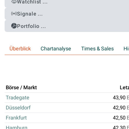
Watchlist ...
Signale ...
Portfolio ...
Überblick
Chartanalyse
Times & Sales
Hi
Börse / Markt
Let
Tradegate
43,90
Düsseldorf
42,90
Frankfurt
42,50
Hamburg
42,30