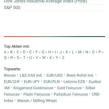
Dow Jones Industrial Average Index (Price)
S&P 500
Top Aktien mit:
A
B
C
D
E
F
G
H
I
J
K
L
M
N
O
P
Q
R
S
T
U
V
W
X
Y
Z
Topwerte:
Bitcoin
L&S DAX Ind.
EUR/USD
Brent Rohöl Ind.
EUR/CHF
EUR/JPY
EUR/PLN
Leitzins EZB
Euribor
3M
Krügerrand Goldmünze
Gold Feinunze
Silber
Feinunze
Platin Feinunze
Palladium Feinunze
CRB-
Index
Weizen / Milling Wheat