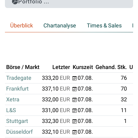
Portfolio ...
Überblick
Chartanalyse
Times & Sales
Hi
Börse / Markt
Letzter
Kurszeit
Gehand. Stk.
Um
Tradegate
333,20
EUR
07.08.
76
Frankfurt
337,10
EUR
07.08.
70
Xetra
332,00
EUR
07.08.
32
L&S
331,00
EUR
07.08.
11
Stuttgart
332,30
EUR
07.08.
1
Düsseldorf
332,10
EUR
07.08.