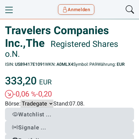
Anmelden
Toggle navigation
Goyax Logo
Travelers Companies
Inc.,The
Registered Shares
o.N.
ISIN:
US89417E1091
WKN:
A0MLX4
Symbol: PA9
Währung:
EUR
333,20
EUR
-0,06
-0,20
%
Börse:
Stand:
07.08.
Watchlist ...
Signale ...