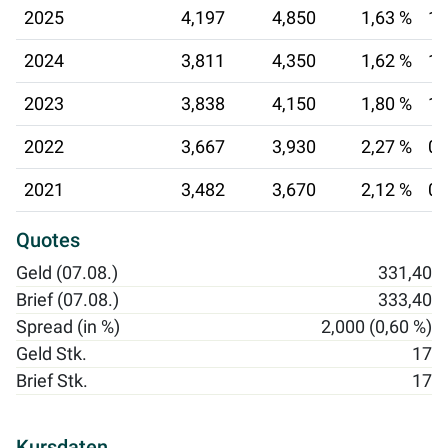
2025
4,197
4,850
1,63 %
10
2024
3,811
4,350
1,62 %
10
2023
3,838
4,150
1,80 %
10
2022
3,667
3,930
2,27 %
07
2021
3,482
3,670
2,12 %
08
Quotes
Geld (07.08.)
331,40
Brief (07.08.)
333,40
Spread (in %)
2,000 (0,60 %)
Geld Stk.
17
Brief Stk.
17
Kursdaten