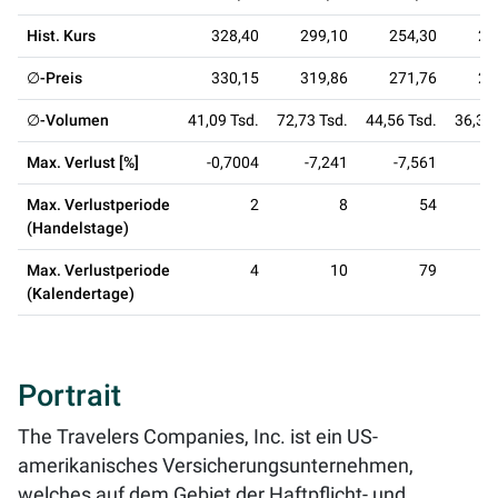
Hist. Kurs
328,40
299,10
254,30
22
∅-Preis
330,15
319,86
271,76
25
∅-Volumen
41,09 Tsd.
72,73 Tsd.
44,56 Tsd.
36,31 
Max. Verlust [%]
-0,7004
-7,241
-7,561
-1
Max. Verlustperiode
2
8
54
(Handelstage)
Max. Verlustperiode
4
10
79
(Kalendertage)
Portrait
The Travelers Companies, Inc. ist ein US-
amerikanisches Versicherungsunternehmen,
welches auf dem Gebiet der Haftpflicht- und