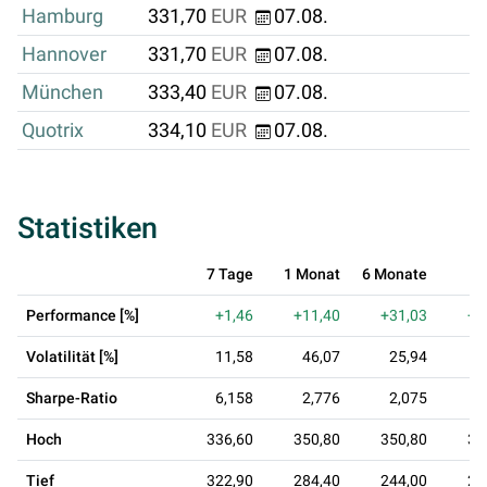
Hamburg
331,70
EUR
07.08.
Hannover
331,70
EUR
07.08.
München
333,40
EUR
07.08.
Quotrix
334,10
EUR
07.08.
Statistiken
7 Tage
1 Monat
6 Monate
1 
Performance [%]
+1,46
+11,40
+31,03
+4
Volatilität [%]
11,58
46,07
25,94
2
Sharpe-Ratio
6,158
2,776
2,075
1
Hoch
336,60
350,80
350,80
35
Tief
322,90
284,40
244,00
21