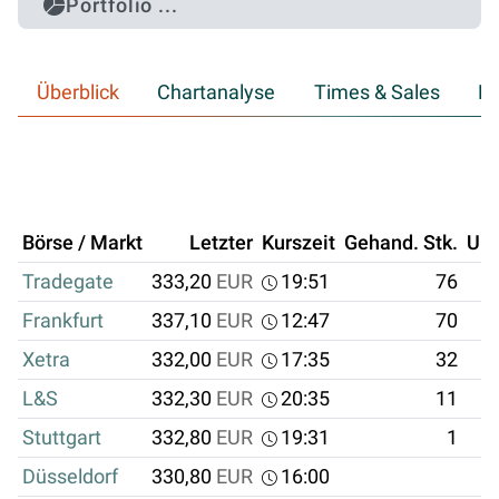
Portfolio ...
Überblick
Chartanalyse
Times & Sales
Hi
Börse / Markt
Letzter
Kurszeit
Gehand. Stk.
Um
Tradegate
333,20
EUR
19:51
76
2
Frankfurt
337,10
EUR
12:47
70
2
Xetra
332,00
EUR
17:35
32
1
L&S
332,30
EUR
20:35
11
Stuttgart
332,80
EUR
19:31
1
Düsseldorf
330,80
EUR
16:00