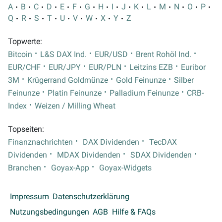
A
B
C
D
E
F
G
H
I
J
K
L
M
N
O
P
Q
R
S
T
U
V
W
X
Y
Z
Topwerte:
Bitcoin
L&S DAX Ind.
EUR/USD
Brent Rohöl Ind.
EUR/CHF
EUR/JPY
EUR/PLN
Leitzins EZB
Euribor
3M
Krügerrand Goldmünze
Gold Feinunze
Silber
Feinunze
Platin Feinunze
Palladium Feinunze
CRB-
Index
Weizen / Milling Wheat
Topseiten:
Finanznachrichten
DAX Dividenden
TecDAX
Dividenden
MDAX Dividenden
SDAX Dividenden
Branchen
Goyax-App
Goyax-Widgets
Impressum
Datenschutzerklärung
Nutzungsbedingungen
AGB
Hilfe & FAQs