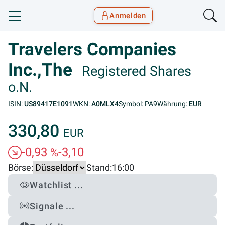
Anmelden
Toggle navigation
Goyax Logo
Travelers Companies
Inc.,The
Registered Shares
o.N.
ISIN:
US89417E1091
WKN:
A0MLX4
Symbol: PA9
Währung:
EUR
330,80
EUR
-0,93
-3,10
%
Börse:
Stand:
16:00
Watchlist ...
Signale ...