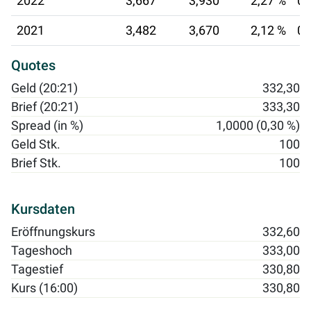
2022
3,667
3,930
2,27 %
07
2021
3,482
3,670
2,12 %
08
Quotes
Geld (20:21)
332,30
Brief (20:21)
333,30
Spread (in %)
1,0000 (0,30 %)
Geld Stk.
100
Brief Stk.
100
Kursdaten
Eröffnungskurs
332,60
Tageshoch
333,00
Tagestief
330,80
Kurs (16:00)
330,80