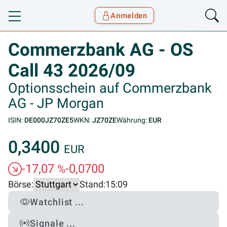
Anmelden
Toggle navigation
Goyax Logo
Commerzbank AG - OS
Call 43 2026/09
Optionsschein auf Commerzbank
AG - JP Morgan
ISIN:
DE000JZ70ZE5
WKN:
JZ70ZE
Währung:
EUR
0,3400
EUR
-17,07
-0,0700
%
Börse:
Stand:
15:09
Watchlist ...
Signale ...