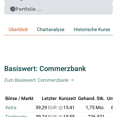
Portfolio ...
Überblick
Chartanalyse
Historische Kurse
Basiswert: Commerzbank
Zum Basiswert: Commerzbank
Börse / Markt
Letzter
Kurszeit
Gehand. Stk.
Ums
Xetra
39,29
EUR
15:41
1,75 Mio.
68
Tradegate
39,24
EUR
15:55
226.521
8