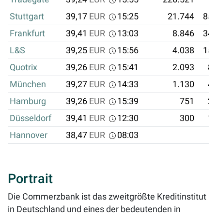
Stuttgart
39,17
EUR
15:25
21.744
851
Frankfurt
39,41
EUR
13:03
8.846
348
L&S
39,25
EUR
15:56
4.038
158
Quotrix
39,26
EUR
15:41
2.093
82
München
39,27
EUR
14:33
1.130
44
Hamburg
39,26
EUR
15:39
751
29
Düsseldorf
39,41
EUR
12:30
300
11
Hannover
38,47
EUR
08:03
Portrait
Die Commerzbank ist das zweitgrößte Kreditinstitut
in Deutschland und eines der bedeutenden in