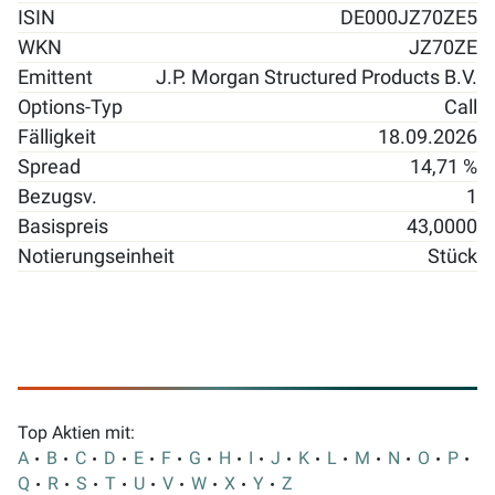
ISIN
DE000JZ70ZE5
WKN
JZ70ZE
Emittent
J.P. Morgan Structured Products B.V.
Options-Typ
Call
Fälligkeit
18.09.2026
Spread
14,71 %
Bezugsv.
1
Basispreis
43,0000
Notierungseinheit
Stück
Top Aktien mit:
A
B
C
D
E
F
G
H
I
J
K
L
M
N
O
P
Q
R
S
T
U
V
W
X
Y
Z