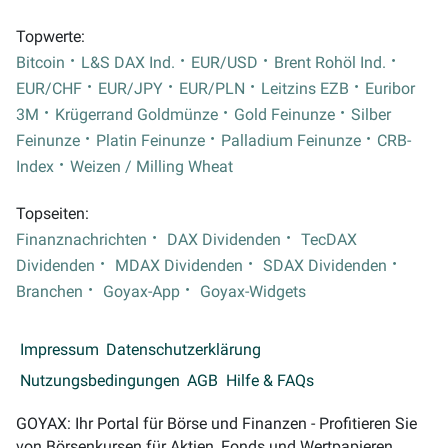
Topwerte:
Bitcoin
L&S DAX Ind.
EUR/USD
Brent Rohöl Ind.
EUR/CHF
EUR/JPY
EUR/PLN
Leitzins EZB
Euribor
3M
Krügerrand Goldmünze
Gold Feinunze
Silber
Feinunze
Platin Feinunze
Palladium Feinunze
CRB-
Index
Weizen / Milling Wheat
Topseiten:
Finanznachrichten
DAX Dividenden
TecDAX
Dividenden
MDAX Dividenden
SDAX Dividenden
Branchen
Goyax-App
Goyax-Widgets
Impressum
Datenschutzerklärung
Nutzungsbedingungen
AGB
Hilfe & FAQs
GOYAX: Ihr Portal für Börse und Finanzen - Profitieren Sie
von Börsenkursen für Aktien, Fonds und Wertpapieren