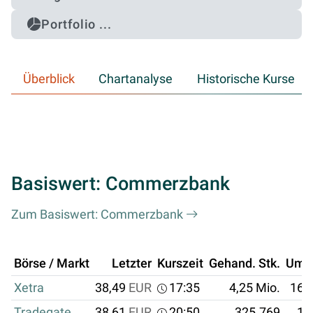
Portfolio ...
Überblick
Chartanalyse
Historische Kurse
Basiswert: Commerzbank
Zum Basiswert: Commerzbank
Börse / Markt
Letzter
Kurszeit
Gehand. Stk.
Ums
Xetra
38,49
EUR
17:35
4,25 Mio.
163
Tradegate
38,61
EUR
20:50
325.769
12