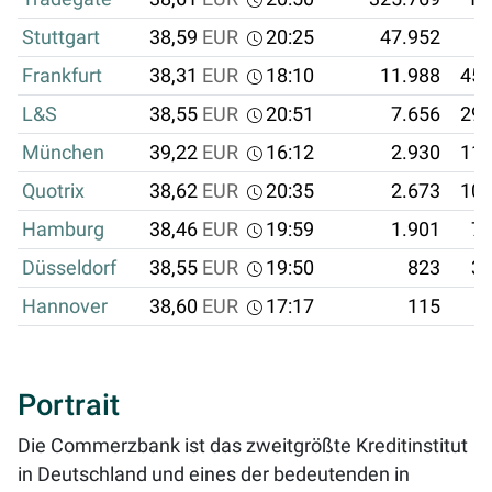
Stuttgart
38,59
EUR
20:25
47.952
1
Frankfurt
38,31
EUR
18:10
11.988
459
L&S
38,55
EUR
20:51
7.656
295
München
39,22
EUR
16:12
2.930
114
Quotrix
38,62
EUR
20:35
2.673
103
Hamburg
38,46
EUR
19:59
1.901
73
Düsseldorf
38,55
EUR
19:50
823
31
Hannover
38,60
EUR
17:17
115
4
Portrait
Die Commerzbank ist das zweitgrößte Kreditinstitut
in Deutschland und eines der bedeutenden in