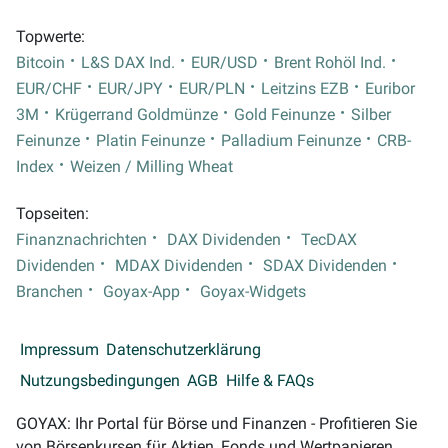
Topwerte:
Bitcoin
L&S DAX Ind.
EUR/USD
Brent Rohöl Ind.
EUR/CHF
EUR/JPY
EUR/PLN
Leitzins EZB
Euribor
3M
Krügerrand Goldmünze
Gold Feinunze
Silber
Feinunze
Platin Feinunze
Palladium Feinunze
CRB-
Index
Weizen / Milling Wheat
Topseiten:
Finanznachrichten
DAX Dividenden
TecDAX
Dividenden
MDAX Dividenden
SDAX Dividenden
Branchen
Goyax-App
Goyax-Widgets
Impressum
Datenschutzerklärung
Nutzungsbedingungen
AGB
Hilfe & FAQs
GOYAX: Ihr Portal für Börse und Finanzen - Profitieren Sie
von Börsenkursen für Aktien, Fonds und Wertpapieren