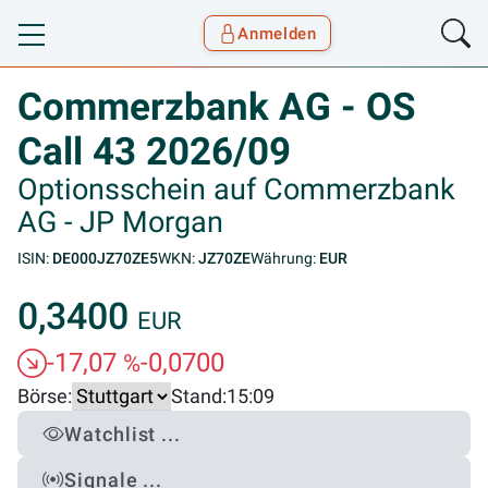
Anmelden
Toggle navigation
Goyax Logo
Commerzbank AG - OS
Call 43 2026/09
Optionsschein auf Commerzbank
AG - JP Morgan
ISIN:
DE000JZ70ZE5
WKN:
JZ70ZE
Währung:
EUR
0,3400
EUR
-17,07
-0,0700
%
Börse:
Stand:
15:09
Watchlist ...
Signale ...