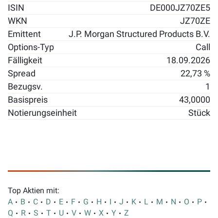
ISIN
DE000JZ70ZE5
WKN
JZ70ZE
Emittent
J.P. Morgan Structured Products B.V.
Options-Typ
Call
Fälligkeit
18.09.2026
Spread
22,73 %
Bezugsv.
1
Basispreis
43,0000
Notierungseinheit
Stück
Top Aktien mit:
A
B
C
D
E
F
G
H
I
J
K
L
M
N
O
P
Q
R
S
T
U
V
W
X
Y
Z