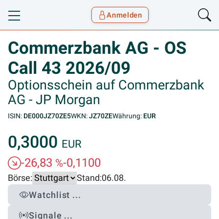
Anmelden
Toggle navigation
Goyax Logo
Commerzbank AG - OS
Call 43 2026/09
Optionsschein auf Commerzbank
AG - JP Morgan
ISIN:
DE000JZ70ZE5
WKN:
JZ70ZE
Währung:
EUR
0,3000
EUR
-26,83
-0,1100
%
Börse:
Stand:
06.08.
Watchlist ...
Signale ...