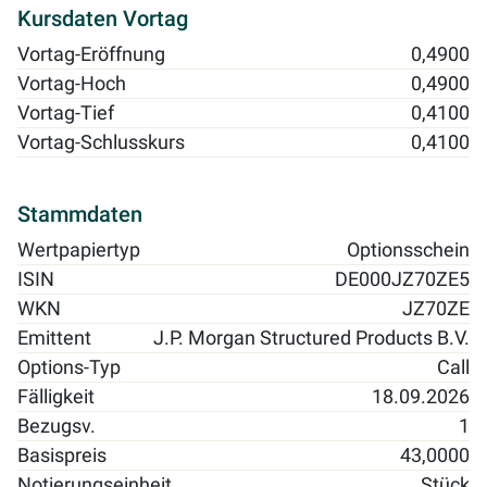
Kursdaten Vortag
Vortag-Eröffnung
0,4900
Vortag-Hoch
0,4900
Vortag-Tief
0,4100
Vortag-Schlusskurs
0,4100
Stammdaten
Wertpapiertyp
Optionsschein
ISIN
DE000JZ70ZE5
WKN
JZ70ZE
Emittent
J.P. Morgan Structured Products B.V.
Options-Typ
Call
Fälligkeit
18.09.2026
Bezugsv.
1
Basispreis
43,0000
Notierungseinheit
Stück