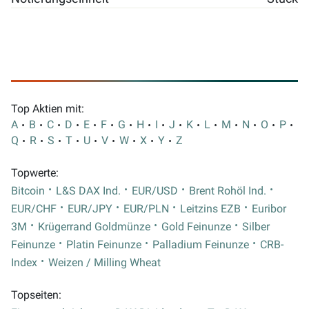
Top Aktien mit:
A
B
C
D
E
F
G
H
I
J
K
L
M
N
O
P
Q
R
S
T
U
V
W
X
Y
Z
Topwerte:
Bitcoin
L&S DAX Ind.
EUR/USD
Brent Rohöl Ind.
EUR/CHF
EUR/JPY
EUR/PLN
Leitzins EZB
Euribor
3M
Krügerrand Goldmünze
Gold Feinunze
Silber
Feinunze
Platin Feinunze
Palladium Feinunze
CRB-
Index
Weizen / Milling Wheat
Topseiten: