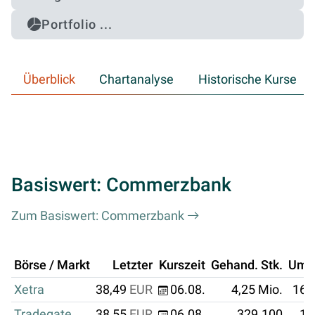
Portfolio ...
Überblick
Chartanalyse
Historische Kurse
Basiswert: Commerzbank
Zum Basiswert: Commerzbank
Börse / Markt
Letzter
Kurszeit
Gehand. Stk.
Ums
Xetra
38,49
EUR
06.08.
4,25 Mio.
163
Tradegate
38,55
EUR
06.08.
329.100
12