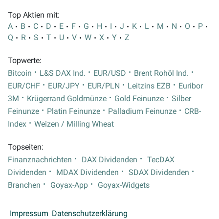
Top Aktien mit:
A
B
C
D
E
F
G
H
I
J
K
L
M
N
O
P
Q
R
S
T
U
V
W
X
Y
Z
Topwerte:
Bitcoin
L&S DAX Ind.
EUR/USD
Brent Rohöl Ind.
EUR/CHF
EUR/JPY
EUR/PLN
Leitzins EZB
Euribor
3M
Krügerrand Goldmünze
Gold Feinunze
Silber
Feinunze
Platin Feinunze
Palladium Feinunze
CRB-
Index
Weizen / Milling Wheat
Topseiten:
Finanznachrichten
DAX Dividenden
TecDAX
Dividenden
MDAX Dividenden
SDAX Dividenden
Branchen
Goyax-App
Goyax-Widgets
Impressum
Datenschutzerklärung