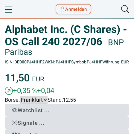
Anmelden
Toggle navigation
Goyax Logo
Alphabet Inc. (C Shares) -
OS Call 240 2027/06
BNP
Paribas
ISIN:
DE000PJ4HHF2
WKN:
PJ4HHF
Symbol: PJ4HHF
Währung:
EUR
11,50
EUR
+0,35
+0,04
%
Börse:
Stand:
12:55
Watchlist ...
Signale ...