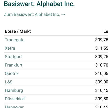
Basiswert: Alphabet Inc.
Zum Basiswert: Alphabet Inc.
Börse / Markt
Le
Tradegate
309,7
Xetra
311,5
Stuttgart
309,2
Frankfurt
310,7
Quotrix
310,0
L&S
309,0
Hamburg
310,4
Düsseldorf
309,5
Hannover
310,4