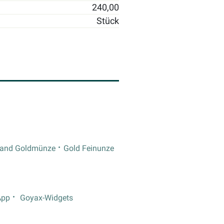
240,00
Stück
rand Goldmünze
Gold Feinunze
App
Goyax-Widgets