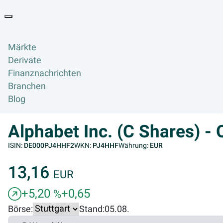
Goyax Logo
Toggle navigation
Märkte
Derivate
Finanznachrichten
Branchen
Blog
Alphabet Inc. (C Shares) -
ISIN:
DE000PJ4HHF2
WKN:
PJ4HHF
Währung:
EUR
13,16
EUR
+5,20
+0,65
%
Börse:
Stand:
05.08.