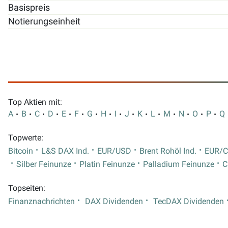
Basispreis
Notierungseinheit
Top Aktien mit:
A
B
C
D
E
F
G
H
I
J
K
L
M
N
O
P
Q
Topwerte:
Bitcoin
L&S DAX Ind.
EUR/USD
Brent Rohöl Ind.
EUR/
Silber Feinunze
Platin Feinunze
Palladium Feinunze
C
Topseiten:
Finanznachrichten
DAX Dividenden
TecDAX Dividenden