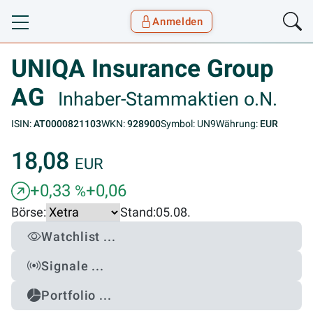
Anmelden
Toggle navigation
Goyax Logo
UNIQA Insurance Group
AG
Inhaber-Stammaktien o.N.
ISIN:
AT0000821103
WKN:
928900
Symbol: UN9
Währung:
EUR
18,08
EUR
+0,33
+0,06
%
Börse:
Stand:
05.08.
Watchlist ...
Signale ...
Portfolio ...