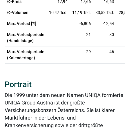
∅-Preis
17,94
17,66
16,63
1
∅-Volumen
10,47 Tsd.
11,19 Tsd.
33,52 Tsd.
28,53 
Max. Verlust [%]
-6,806
-12,54
-1
Max. Verlustperiode
21
30
(Handelstage)
Max. Verlustperiode
29
46
(Kalendertage)
Portrait
Die 1999 unter dem neuen Namen UNIQA formierte
UNIQA Group Austria ist der größte
Versicherungskonzern Österreichs. Sie ist klarer
Marktführer in der Lebens- und
Krankenversicherung sowie der drittgrößte