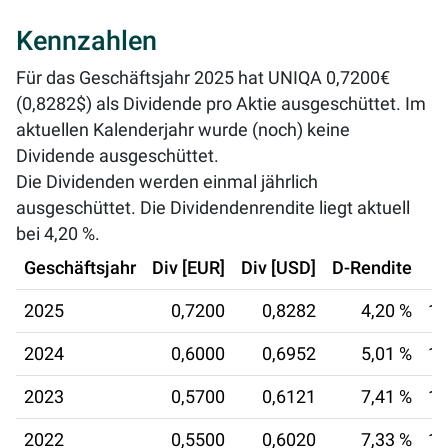
Kennzahlen
Für das Geschäftsjahr 2025 hat UNIQA 0,7200€
(0,8282$) als Dividende pro Aktie ausgeschüttet. Im
aktuellen Kalenderjahr wurde (noch) keine
Dividende ausgeschüttet.
Die Dividenden werden einmal jährlich
ausgeschüttet. Die Dividendenrendite liegt aktuell
bei
4,20 %
.
Geschäftsjahr
Div [EUR]
Div [USD]
D-Rendite
2025
0,7200
0,8282
4,20 %
18
2024
0,6000
0,6952
5,01 %
12
2023
0,5700
0,6121
7,41 %
13
2022
0,5500
0,6020
7,33 %
15