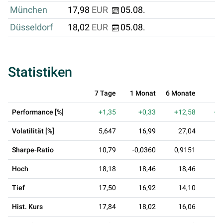
München
17,98
EUR
05.08.
Düsseldorf
18,02
EUR
05.08.
Statistiken
7 Tage
1 Monat
6 Monate
1 
Performance [%]
+1,35
+0,33
+12,58
+4
Volatilität [%]
5,647
16,99
27,04
2
Sharpe-Ratio
10,79
-0,0360
0,9151
1
Hoch
18,18
18,46
18,46
1
Tief
17,50
16,92
14,10
1
Hist. Kurs
17,84
18,02
16,06
1