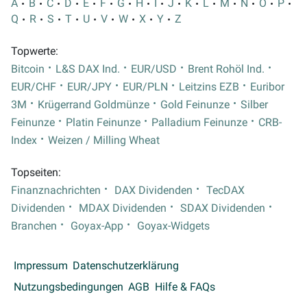
A
B
C
D
E
F
G
H
I
J
K
L
M
N
O
P
Q
R
S
T
U
V
W
X
Y
Z
Topwerte:
Bitcoin
L&S DAX Ind.
EUR/USD
Brent Rohöl Ind.
EUR/CHF
EUR/JPY
EUR/PLN
Leitzins EZB
Euribor
3M
Krügerrand Goldmünze
Gold Feinunze
Silber
Feinunze
Platin Feinunze
Palladium Feinunze
CRB-
Index
Weizen / Milling Wheat
Topseiten:
Finanznachrichten
DAX Dividenden
TecDAX
Dividenden
MDAX Dividenden
SDAX Dividenden
Branchen
Goyax-App
Goyax-Widgets
Impressum
Datenschutzerklärung
Nutzungsbedingungen
AGB
Hilfe & FAQs