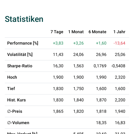
Statistiken
7 Tage
1 Monat
6 Monate
1 Jahr
3
Performance [%]
+3,83
+3,26
+1,60
-13,64
Volatilität [%]
11,43
24,06
26,96
25,06
Sharpe-Ratio
16,30
1,563
0,1769
-0,5408
-
Hoch
1,900
1,900
1,990
2,320
Tief
1,830
1,750
1,600
1,600
Hist. Kurs
1,830
1,840
1,870
2,200
∅-Preis
1,865
1,820
1,818
1,940
∅-Volumen
18,35
16,83