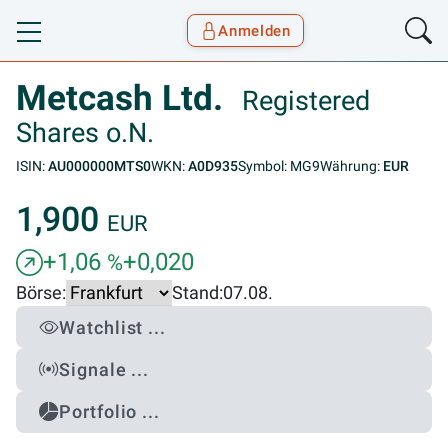
Anmelden
Toggle navigation
Goyax Logo
Metcash Ltd.
Registered
Shares o.N.
ISIN:
AU000000MTS0
WKN:
A0D935
Symbol: MG9
Währung:
EUR
1,900
EUR
+1,06
+0,020
%
Börse:
Stand:
07.08.
Watchlist ...
Signale ...
Portfolio ...