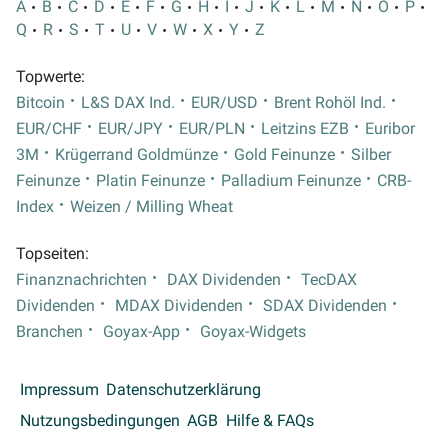
A
B
C
D
E
F
G
H
I
J
K
L
M
N
O
P
Q
R
S
T
U
V
W
X
Y
Z
Topwerte:
Bitcoin
L&S DAX Ind.
EUR/USD
Brent Rohöl Ind.
EUR/CHF
EUR/JPY
EUR/PLN
Leitzins EZB
Euribor
3M
Krügerrand Goldmünze
Gold Feinunze
Silber
Feinunze
Platin Feinunze
Palladium Feinunze
CRB-
Index
Weizen / Milling Wheat
Topseiten:
Finanznachrichten
DAX Dividenden
TecDAX
Dividenden
MDAX Dividenden
SDAX Dividenden
Branchen
Goyax-App
Goyax-Widgets
Impressum
Datenschutzerklärung
Nutzungsbedingungen
AGB
Hilfe & FAQs