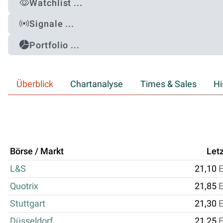
Watchlist ...
Signale ...
Portfolio ...
Überblick
Chartanalyse
Times & Sales
Hi
Börse / Markt
Letz
L&S
21,10
Quotrix
21,85
Stuttgart
21,30
Düsseldorf
21,25