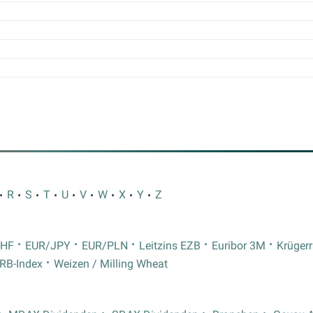
R
S
T
U
V
W
X
Y
Z
CHF
EUR/JPY
EUR/PLN
Leitzins EZB
Euribor 3M
Krüger
RB-Index
Weizen / Milling Wheat