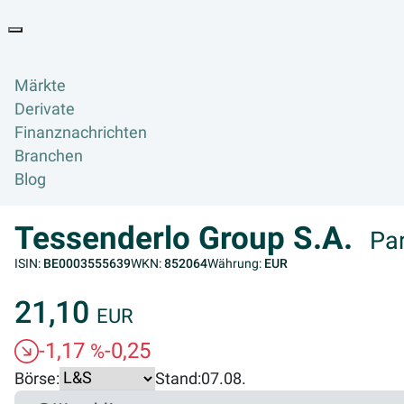
Goyax Logo
Toggle navigation
Märkte
Derivate
Finanznachrichten
Branchen
Blog
Tessenderlo Group S.A.
Par
ISIN:
BE0003555639
WKN:
852064
Währung:
EUR
21,10
EUR
-1,17
-0,25
%
Börse:
Stand:
07.08.