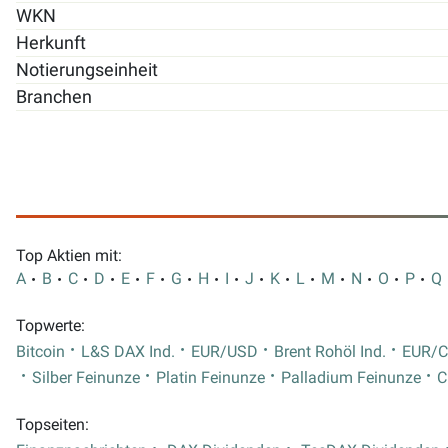
WKN
Herkunft
Notierungseinheit
Branchen
Top Aktien mit:
A
B
C
D
E
F
G
H
I
J
K
L
M
N
O
P
Q
Topwerte:
Bitcoin
L&S DAX Ind.
EUR/USD
Brent Rohöl Ind.
EUR/
Silber Feinunze
Platin Feinunze
Palladium Feinunze
C
Topseiten: