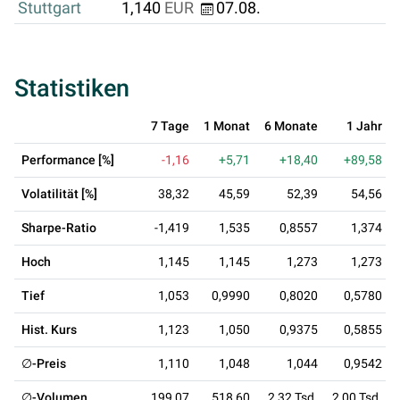
Stuttgart
1,140
EUR
07.08.
Statistiken
7 Tage
1 Monat
6 Monate
1 Jahr
Performance [%]
-1,16
+5,71
+18,40
+89,58
Volatilität [%]
38,32
45,59
52,39
54,56
Sharpe-Ratio
-1,419
1,535
0,8557
1,374
Hoch
1,145
1,145
1,273
1,273
Tief
1,053
0,9990
0,8020
0,5780
Hist. Kurs
1,123
1,050
0,9375
0,5855
∅-Preis
1,110
1,048
1,044
0,9542
∅-Volumen
199,07
518,60
2,32 Tsd.
2,00 Tsd.