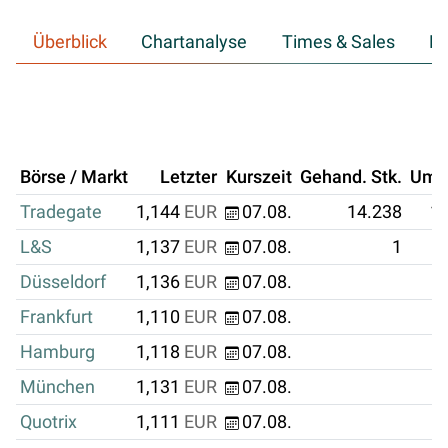
Überblick
Chartanalyse
Times & Sales
Hi
Börse / Markt
Letzter
Kurszeit
Gehand. Stk.
Ums
Tradegate
1,144
EUR
07.08.
14.238
16
L&S
1,137
EUR
07.08.
1
Düsseldorf
1,136
EUR
07.08.
Frankfurt
1,110
EUR
07.08.
Hamburg
1,118
EUR
07.08.
München
1,131
EUR
07.08.
Quotrix
1,111
EUR
07.08.