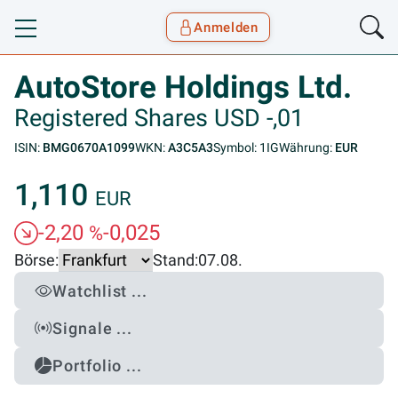
Anmelden
Toggle navigation
Goyax Logo
AutoStore Holdings Ltd.
Registered Shares USD -,01
ISIN:
BMG0670A1099
WKN:
A3C5A3
Symbol: 1IG
Währung:
EUR
1,110
EUR
-2,20
-0,025
%
Börse:
Stand:
07.08.
Watchlist ...
Signale ...
Portfolio ...