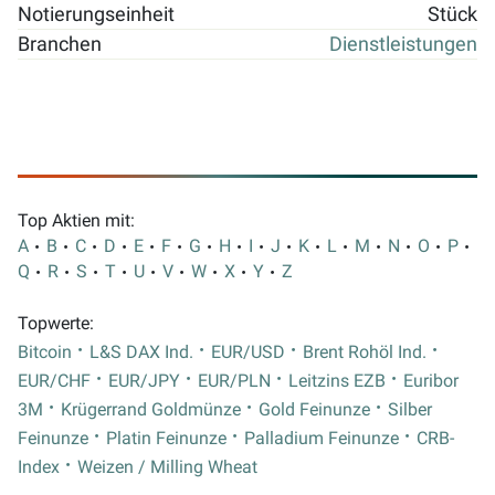
Notierungseinheit
Stück
Branchen
Dienstleistungen
Top Aktien mit:
A
B
C
D
E
F
G
H
I
J
K
L
M
N
O
P
Q
R
S
T
U
V
W
X
Y
Z
Topwerte:
Bitcoin
L&S DAX Ind.
EUR/USD
Brent Rohöl Ind.
EUR/CHF
EUR/JPY
EUR/PLN
Leitzins EZB
Euribor
3M
Krügerrand Goldmünze
Gold Feinunze
Silber
Feinunze
Platin Feinunze
Palladium Feinunze
CRB-
Index
Weizen / Milling Wheat