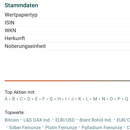
Stammdaten
Wertpapiertyp
ISIN
WKN
Herkunft
Notierungseinheit
Top Aktien mit:
A
B
C
D
E
F
G
H
I
J
K
L
M
N
O
P
Q
Topwerte:
Bitcoin
L&S DAX Ind.
EUR/USD
Brent Rohöl Ind.
EUR/
Silber Feinunze
Platin Feinunze
Palladium Feinunze
C