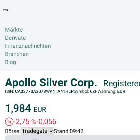
Goyax Logo
Toggle navigation
Märkte
Derivate
Finanznachrichten
Branchen
Blog
Apollo Silver Corp.
Registere
ISIN:
CA03770A3073
WKN:
A41HLP
Symbol: 6ZF
Währung:
EUR
1,984
EUR
-2,75
-0,056
%
Börse:
Stand:
09:42