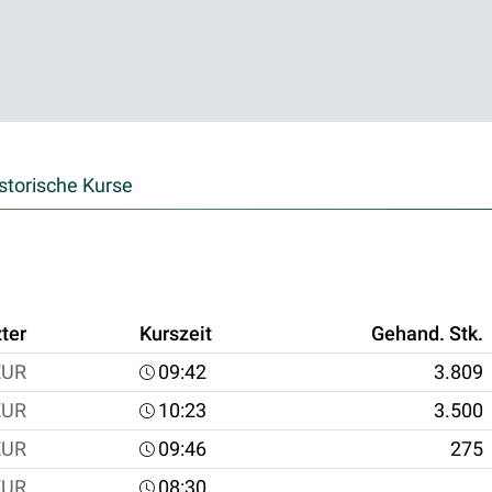
storische Kurse
ter
Kurszeit
Gehand. Stk.
EUR
09:42
3.809
EUR
10:23
3.500
EUR
09:46
275
EUR
08:30