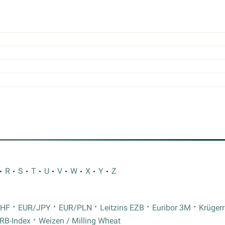
R
S
T
U
V
W
X
Y
Z
CHF
EUR/JPY
EUR/PLN
Leitzins EZB
Euribor 3M
Krüger
RB-Index
Weizen / Milling Wheat