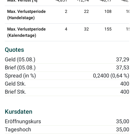
Max. Verlust [%]
-4,851
-12,74
-40,17
-40,17
Max. Verlustperiode
2
22
108
108
(Handelstage)
Max. Verlustperiode
4
32
155
155
(Kalendertage)
Quotes
Geld (05.08.)
37,29
Brief (05.08.)
37,53
Spread (in %)
0,2400 (0,64 %)
Geld Stk.
400
Brief Stk.
400
Kursdaten
Eröffnungskurs
35,00
Tageshoch
35,00