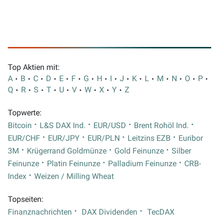
Top Aktien mit:
A
B
C
D
E
F
G
H
I
J
K
L
M
N
O
P
Q
R
S
T
U
V
W
X
Y
Z
Topwerte:
Bitcoin
L&S DAX Ind.
EUR/USD
Brent Rohöl Ind.
EUR/CHF
EUR/JPY
EUR/PLN
Leitzins EZB
Euribor
3M
Krügerrand Goldmünze
Gold Feinunze
Silber
Feinunze
Platin Feinunze
Palladium Feinunze
CRB-
Index
Weizen / Milling Wheat
Topseiten:
Finanznachrichten
DAX Dividenden
TecDAX