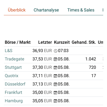
Überblick
Chartanalyse
Times & Sales
Hi
Börse / Markt
Letzter
Kurszeit
Gehand. Stk.
Ums
L&S
36,93
EUR
07:03
Tradegate
37,53
EUR
05.08.
1.042
39
Stuttgart
37,30
EUR
05.08.
720
26
Quotrix
37,11
EUR
05.08.
17
Düsseldorf
37,13
EUR
05.08.
Frankfurt
35,00
EUR
05.08.
Hamburg
35,05
EUR
05.08.