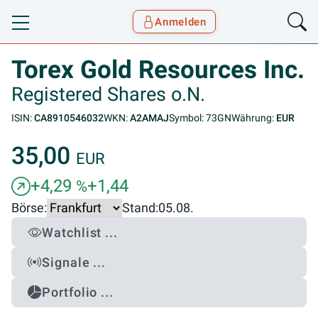
Anmelden
Toggle navigation
Goyax Logo
Torex Gold Resources Inc.
Registered Shares o.N.
ISIN:
CA8910546032
WKN:
A2AMAJ
Symbol: 73GN
Währung:
EUR
35,00
EUR
+4,29
+1,44
%
Börse:
Stand:
05.08.
Watchlist ...
Signale ...
Portfolio ...