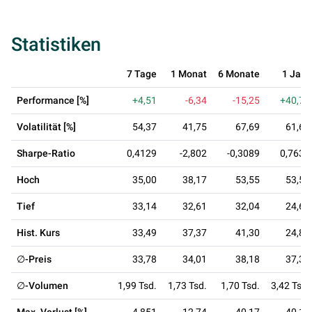
Statistiken
7 Tage
1 Monat
6 Monate
1 Jahr
Performance [%]
+4,51
-6,34
-15,25
+40,79
Volatilität [%]
54,37
41,75
67,69
61,69
Sharpe-Ratio
0,4129
-2,802
-0,3089
0,7637
Hoch
35,00
38,17
53,55
53,55
Tief
33,14
32,61
32,04
24,64
Hist. Kurs
33,49
37,37
41,30
24,86
∅-Preis
33,78
34,01
38,18
37,39
∅-Volumen
1,99 Tsd.
1,73 Tsd.
1,70 Tsd.
3,42 Tsd.