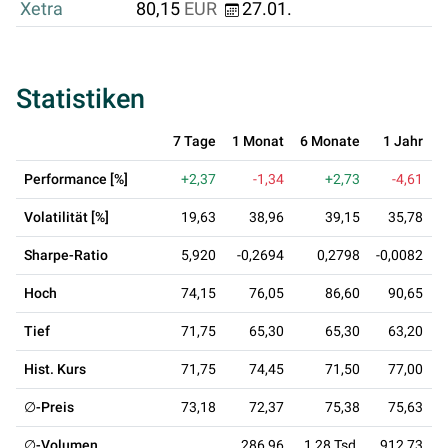
Xetra
80,15
EUR
27.01.
Statistiken
7 Tage
1 Monat
6 Monate
1 Jahr
3
Performance [%]
+2,37
-1,34
+2,73
-4,61
Volatilität [%]
19,63
38,96
39,15
35,78
Sharpe-Ratio
5,920
-0,2694
0,2798
-0,0082
-
Hoch
74,15
76,05
86,60
90,65
Tief
71,75
65,30
65,30
63,20
Hist. Kurs
71,75
74,45
71,50
77,00
∅-Preis
73,18
72,37
75,38
75,63
∅-Volumen
286,96
1,28 Tsd.
912,73