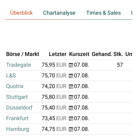
Überblick
Chartanalyse
Times & Sales
Hi
Börse / Markt
Letzter
Kurszeit
Gehand. Stk.
Ums
Tradegate
75,95
EUR
07.08.
57
L&S
75,70
EUR
07.08.
Quotrix
74,20
EUR
07.08.
Stuttgart
75,80
EUR
07.08.
Düsseldorf
75,40
EUR
07.08.
Frankfurt
73,45
EUR
07.08.
Hamburg
74,75
EUR
07.08.