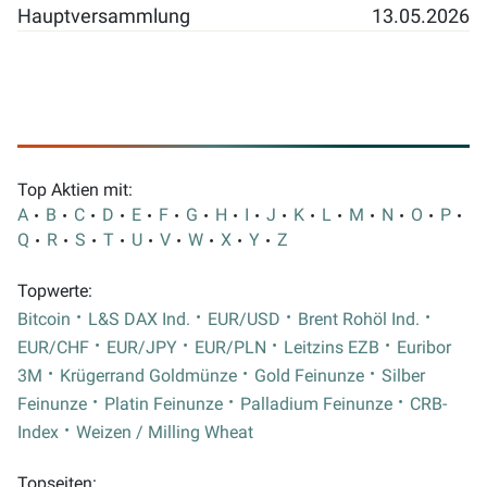
Hauptversammlung
13.05.2026
Top Aktien mit:
A
B
C
D
E
F
G
H
I
J
K
L
M
N
O
P
Q
R
S
T
U
V
W
X
Y
Z
Topwerte:
Bitcoin
L&S DAX Ind.
EUR/USD
Brent Rohöl Ind.
EUR/CHF
EUR/JPY
EUR/PLN
Leitzins EZB
Euribor
3M
Krügerrand Goldmünze
Gold Feinunze
Silber
Feinunze
Platin Feinunze
Palladium Feinunze
CRB-
Index
Weizen / Milling Wheat
Topseiten: