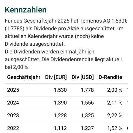
Kennzahlen
Für das Geschäftsjahr 2025 hat Temenos AG 1,530€
(1,778$) als Dividende pro Aktie ausgeschüttet. Im
aktuellen Kalenderjahr wurde (noch) keine
Dividende ausgeschüttet.
Die Dividenden werden einmal jährlich
ausgeschüttet. Die Dividendenrendite liegt aktuell
bei
2,00 %
.
Geschäftsjahr
Div [EUR]
Div [USD]
D-Rendite
2025
1,530
1,778
2,00 %
18
2024
1,390
1,556
2,11 %
15
2023
1,228
1,325
2,22 %
10
2022
1,112
1,237
1,52 %
05