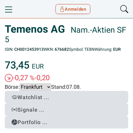
Anmelden
Toggle navigation
Goyax Logo
Temenos AG
Nam.-Aktien SF
5
ISIN:
CH0012453913
WKN:
676682
Symbol: TE8N
Währung:
EUR
73,45
EUR
-0,27
-0,20
%
Börse:
Stand:
07.08.
Watchlist ...
Signale ...
Portfolio ...