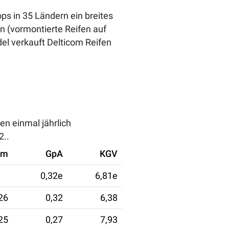
ps in 35 Ländern ein breites
n (vormontierte Reifen auf
el verkauft Delticom Reifen
en einmal jährlich
2..
um
GpA
KGV
0,32e
6,81e
26
0,32
6,38
25
0,27
7,93