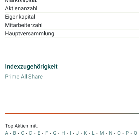
Aktienanzahl
Eigenkapital
Mitarbeiterzahl
Hauptversammlung
Indexzugehörigkeit
Prime All Share
Top Aktien mit:
A
B
C
D
E
F
G
H
I
J
K
L
M
N
O
P
Q