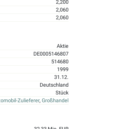
2,200
2,060
2,060
Aktie
DE0005146807
514680
1999
31.12.
Deutschland
Stück
omobil-Zulieferer
,
Großhandel
32,33 Mio. EUR