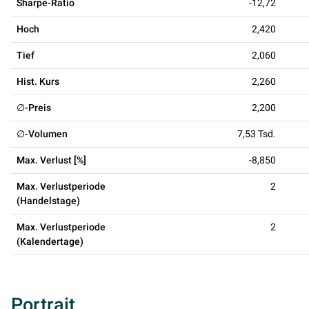
Sharpe-Ratio
-12,72
Hoch
2,420
Tief
2,060
Hist. Kurs
2,260
∅-Preis
2,200
∅-Volumen
7,53 Tsd.
Max. Verlust [%]
-8,850
Max. Verlustperiode
2
(Handelstage)
Max. Verlustperiode
2
(Kalendertage)
Portrait