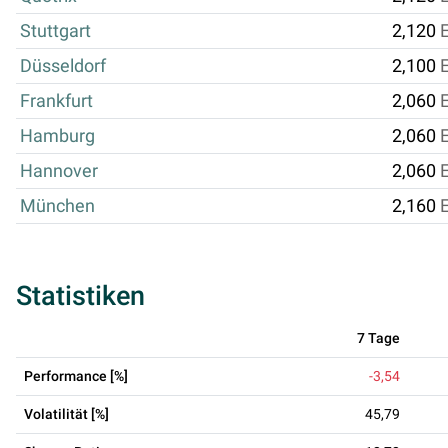
Stuttgart
2,120
Düsseldorf
2,100
Frankfurt
2,060
Hamburg
2,060
Hannover
2,060
München
2,160
Statistiken
7 Tage
Performance [%]
-3,54
Volatilität [%]
45,79