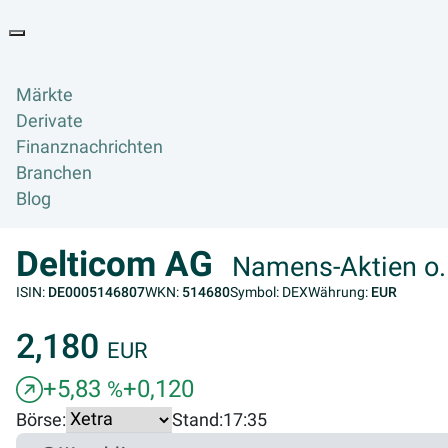
Goyax Logo
Toggle navigation
Märkte
Derivate
Finanznachrichten
Branchen
Blog
Delticom AG
Namens-Aktien o.
ISIN:
DE0005146807
WKN:
514680
Symbol: DEX
Währung:
EUR
2,180
EUR
+5,83
+0,120
%
Börse:
Stand:
17:35