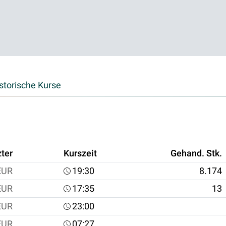
storische Kurse
zter
Kurszeit
Gehand. Stk.
EUR
19:30
8.174
EUR
17:35
13
EUR
23:00
EUR
07:27