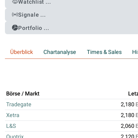
Watchlist ...
Signale ...
Portfolio ...
Überblick
Chartanalyse
Times & Sales
Hi
Börse / Markt
Let
Tradegate
2,180
Xetra
2,180
L&S
2,060
Quotrix
2,120