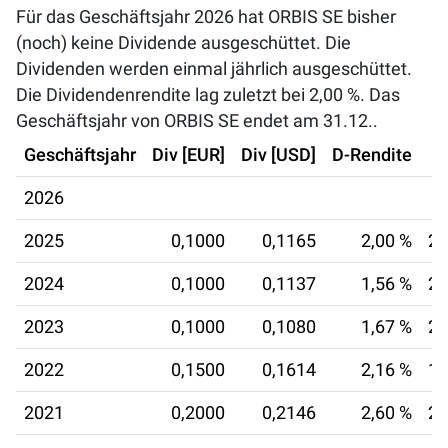
Für das Geschäftsjahr 2026 hat ORBIS SE bisher
(noch) keine Dividende ausgeschüttet. Die
Dividenden werden einmal jährlich ausgeschüttet.
Die Dividendenrendite lag zuletzt bei
2,00 %
. Das
Geschäftsjahr von ORBIS SE endet am 31.12..
Geschäftsjahr
Div [EUR]
Div [USD]
D-Rendite
2026
2025
0,1000
0,1165
2,00 %
29
2024
0,1000
0,1137
1,56 %
29
2023
0,1000
0,1080
1,67 %
29
2022
0,1500
0,1614
2,16 %
12
2021
0,2000
0,2146
2,60 %
26