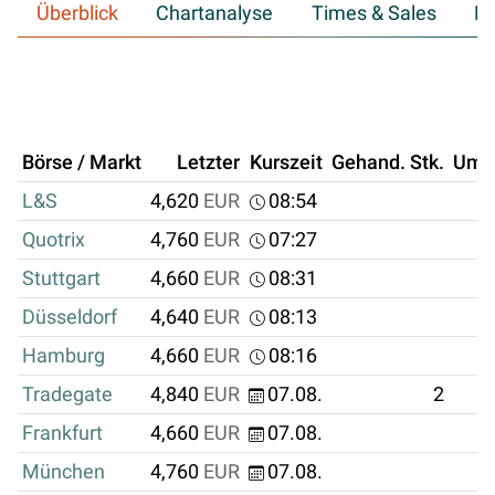
Überblick
Chartanalyse
Times & Sales
Hi
Börse / Markt
Letzter
Kurszeit
Gehand. Stk.
Ums
L&S
4,620
EUR
08:54
Quotrix
4,760
EUR
07:27
Stuttgart
4,660
EUR
08:31
Düsseldorf
4,640
EUR
08:13
Hamburg
4,660
EUR
08:16
Tradegate
4,840
EUR
07.08.
2
Frankfurt
4,660
EUR
07.08.
München
4,760
EUR
07.08.