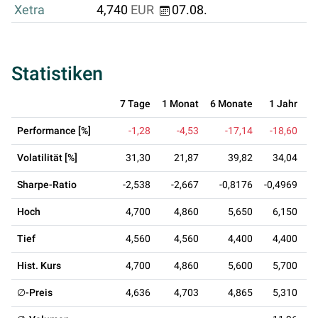
Xetra
4,740
EUR
07.08.
Statistiken
7 Tage
1 Monat
6 Monate
1 Jahr
3
Performance [%]
-1,28
-4,53
-17,14
-18,60
Volatilität [%]
31,30
21,87
39,82
34,04
Sharpe-Ratio
-2,538
-2,667
-0,8176
-0,4969
-
Hoch
4,700
4,860
5,650
6,150
Tief
4,560
4,560
4,400
4,400
Hist. Kurs
4,700
4,860
5,600
5,700
∅-Preis
4,636
4,703
4,865
5,310