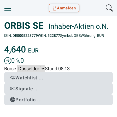
Anmelden
Toggle navigation
Goyax Logo
ORBIS SE
Inhaber-Aktien o.N.
ISIN:
DE0005228779
WKN:
522877
Symbol: OBS
Währung:
EUR
4,640
EUR
0
0
%
Börse:
Stand:
08:13
Watchlist ...
Signale ...
Portfolio ...