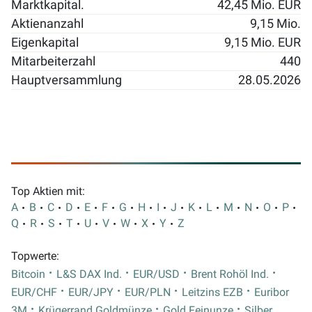
Marktkapital.
42,45 Mio. EUR
Aktienanzahl
9,15 Mio.
Eigenkapital
9,15 Mio. EUR
Mitarbeiterzahl
440
Hauptversammlung
28.05.2026
Top Aktien mit:
A
B
C
D
E
F
G
H
I
J
K
L
M
N
O
P
Q
R
S
T
U
V
W
X
Y
Z
Topwerte:
Bitcoin
L&S DAX Ind.
EUR/USD
Brent Rohöl Ind.
EUR/CHF
EUR/JPY
EUR/PLN
Leitzins EZB
Euribor
3M
Krügerrand Goldmünze
Gold Feinunze
Silber