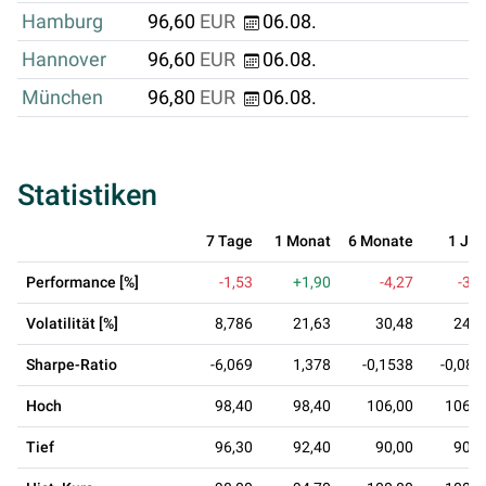
Hamburg
96,60
EUR
06.08.
Hannover
96,60
EUR
06.08.
München
96,80
EUR
06.08.
Statistiken
7 Tage
1 Monat
6 Monate
1 Jah
Performance [%]
-1,53
+1,90
-4,27
-3,8
Volatilität [%]
8,786
21,63
30,48
24,8
Sharpe-Ratio
-6,069
1,378
-0,1538
-0,086
Hoch
98,40
98,40
106,00
106,0
Tief
96,30
92,40
90,00
90,0