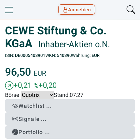
Anmelden
Toggle navigation
Goyax Logo
CEWE Stiftung & Co.
KGaA
Inhaber-Aktien o.N.
ISIN:
DE0005403901
WKN:
540390
Währung:
EUR
96,50
EUR
+0,21
+0,20
%
Börse:
Stand:
07:27
Watchlist ...
Signale ...
Portfolio ...