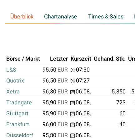
Überblick
Chartanalyse
Times & Sales
Hi
Börse / Markt
Letzter
Kurszeit
Gehand. Stk.
Ums
L&S
95,50
EUR
07:30
Quotrix
96,50
EUR
07:27
Xetra
96,30
EUR
06.08.
5.850
563
Tradegate
95,90
EUR
06.08.
723
69
Stuttgart
95,90
EUR
06.08.
60
Frankfurt
96,00
EUR
06.08.
40
Düsseldorf
95,80
EUR
06.08.