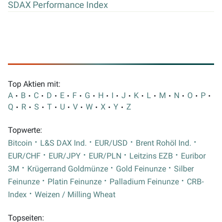
SDAX Performance Index
Top Aktien mit:
A
B
C
D
E
F
G
H
I
J
K
L
M
N
O
P
Q
R
S
T
U
V
W
X
Y
Z
Topwerte:
Bitcoin
L&S DAX Ind.
EUR/USD
Brent Rohöl Ind.
EUR/CHF
EUR/JPY
EUR/PLN
Leitzins EZB
Euribor
3M
Krügerrand Goldmünze
Gold Feinunze
Silber
Feinunze
Platin Feinunze
Palladium Feinunze
CRB-
Index
Weizen / Milling Wheat
Topseiten: