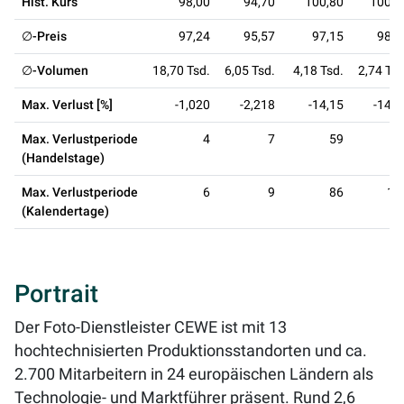
Hist. Kurs
98,00
94,70
100,80
100,4
∅-Preis
97,24
95,57
97,15
98,6
∅-Volumen
18,70 Tsd.
6,05 Tsd.
4,18 Tsd.
2,74 Tsd
Max. Verlust [%]
-1,020
-2,218
-14,15
-14,7
Max. Verlustperiode
4
7
59
8
(Handelstage)
Max. Verlustperiode
6
9
86
12
(Kalendertage)
Portrait
Der Foto-Dienstleister CEWE ist mit 13
hochtechnisierten Produktionsstandorten und ca.
2.700 Mitarbeitern in 24 europäischen Ländern als
Technologie- und Marktführer präsent. Rund 2,6