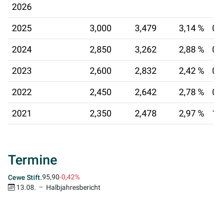
2026
2025
3,000
3,479
3,14 %
04
2024
2,850
3,262
2,88 %
05
2023
2,600
2,832
2,42 %
06
2022
2,450
2,642
2,78 %
08
2021
2,350
2,478
2,97 %
16
Termine
95,90
-0,42%
Cewe Stift.
13.08.
Halbjahresbericht