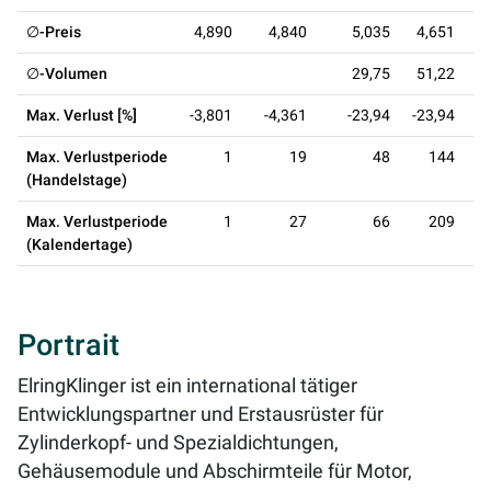
∅-Preis
4,890
4,840
5,035
4,651
∅-Volumen
29,75
51,22
Max. Verlust [%]
-3,801
-4,361
-23,94
-23,94
-
Max. Verlustperiode
1
19
48
144
(Handelstage)
Max. Verlustperiode
1
27
66
209
(Kalendertage)
Portrait
ElringKlinger ist ein international tätiger
Entwicklungspartner und Erstausrüster für
Zylinderkopf- und Spezialdichtungen,
Gehäusemodule und Abschirmteile für Motor,