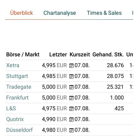
Überblick
Chartanalyse
Times & Sales
Hi
Börse / Markt
Letzter
Kurszeit
Gehand. Stk.
Ums
Xetra
4,995
EUR
07.08.
28.676
143
Stuttgart
4,985
EUR
07.08.
28.075
139
Tradegate
5,000
EUR
07.08.
25.321
126
Frankfurt
5,000
EUR
07.08.
1.000
L&S
4,975
EUR
07.08.
425
Quotrix
4,990
EUR
07.08.
Düsseldorf
4,980
EUR
07.08.