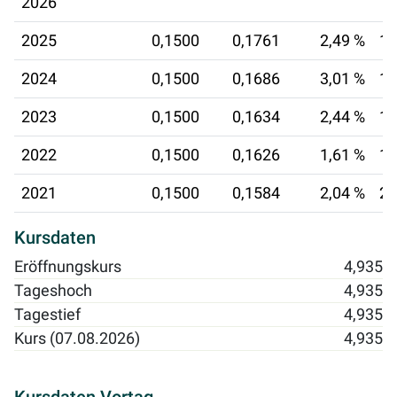
2026
2025
0,1500
0,1761
2,49 %
13
2024
0,1500
0,1686
3,01 %
19
2023
0,1500
0,1634
2,44 %
17
2022
0,1500
0,1626
1,61 %
17
2021
0,1500
0,1584
2,04 %
20
Kursdaten
Eröffnungskurs
4,935
Tageshoch
4,935
Tagestief
4,935
Kurs (07.08.2026)
4,935