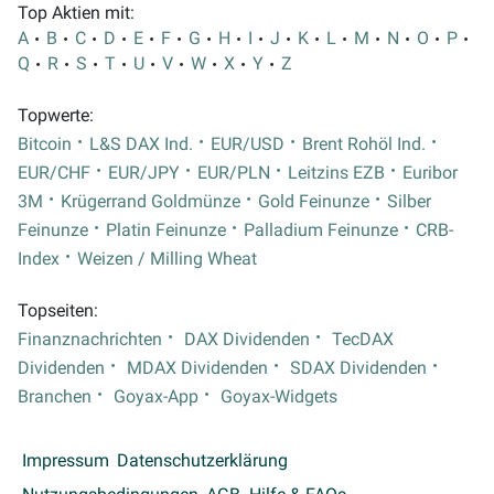
Top Aktien mit:
A
B
C
D
E
F
G
H
I
J
K
L
M
N
O
P
Q
R
S
T
U
V
W
X
Y
Z
Topwerte:
Bitcoin
L&S DAX Ind.
EUR/USD
Brent Rohöl Ind.
EUR/CHF
EUR/JPY
EUR/PLN
Leitzins EZB
Euribor
3M
Krügerrand Goldmünze
Gold Feinunze
Silber
Feinunze
Platin Feinunze
Palladium Feinunze
CRB-
Index
Weizen / Milling Wheat
Topseiten:
Finanznachrichten
DAX Dividenden
TecDAX
Dividenden
MDAX Dividenden
SDAX Dividenden
Branchen
Goyax-App
Goyax-Widgets
Impressum
Datenschutzerklärung