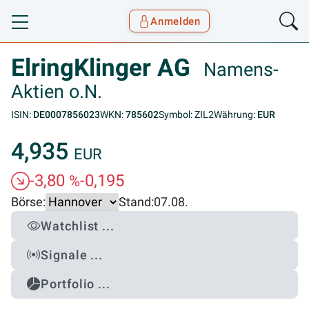
Anmelden
Toggle navigation
Goyax Logo
ElringKlinger AG
Namens-
Aktien o.N.
ISIN:
DE0007856023
WKN:
785602
Symbol: ZIL2
Währung:
EUR
4,935
EUR
-3,80
-0,195
%
Börse:
Stand:
07.08.
Watchlist ...
Signale ...
Portfolio ...