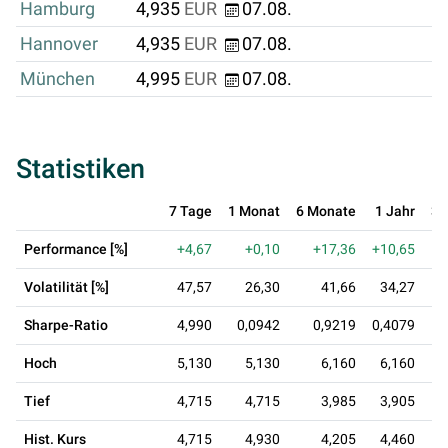
Hamburg
4,935
EUR
07.08.
Hannover
4,935
EUR
07.08.
München
4,995
EUR
07.08.
Statistiken
7 Tage
1 Monat
6 Monate
1 Jahr
3 
Performance [%]
+4,67
+0,10
+17,36
+10,65
-
Volatilität [%]
47,57
26,30
41,66
34,27
Sharpe-Ratio
4,990
0,0942
0,9219
0,4079
-0
Hoch
5,130
5,130
6,160
6,160
Tief
4,715
4,715
3,985
3,905
Hist. Kurs
4,715
4,930
4,205
4,460