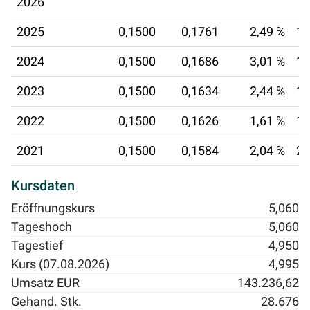
2026
2025
0,1500
0,1761
2,49 %
13
2024
0,1500
0,1686
3,01 %
19
2023
0,1500
0,1634
2,44 %
17
2022
0,1500
0,1626
1,61 %
17
2021
0,1500
0,1584
2,04 %
20
Kursdaten
Eröffnungskurs
5,060
Tageshoch
5,060
Tagestief
4,950
Kurs (07.08.2026)
4,995
Umsatz EUR
143.236,62
Gehand. Stk.
28.676