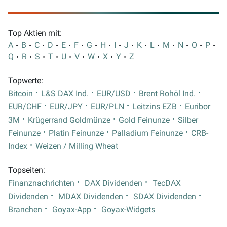
Top Aktien mit:
A
B
C
D
E
F
G
H
I
J
K
L
M
N
O
P
Q
R
S
T
U
V
W
X
Y
Z
Topwerte:
Bitcoin
L&S DAX Ind.
EUR/USD
Brent Rohöl Ind.
EUR/CHF
EUR/JPY
EUR/PLN
Leitzins EZB
Euribor
3M
Krügerrand Goldmünze
Gold Feinunze
Silber
Feinunze
Platin Feinunze
Palladium Feinunze
CRB-
Index
Weizen / Milling Wheat
Topseiten:
Finanznachrichten
DAX Dividenden
TecDAX
Dividenden
MDAX Dividenden
SDAX Dividenden
Branchen
Goyax-App
Goyax-Widgets