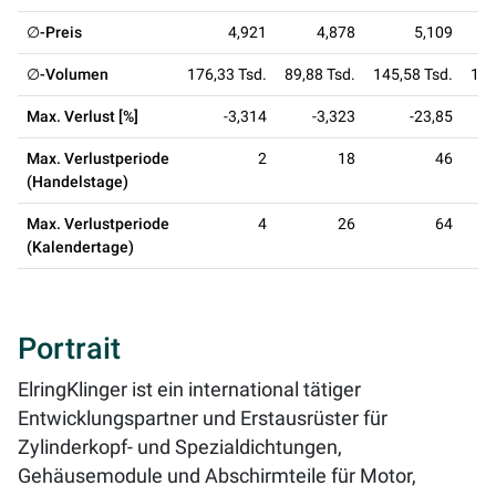
∅-Preis
4,921
4,878
5,109
∅-Volumen
176,33 Tsd.
89,88 Tsd.
145,58 Tsd.
111
Max. Verlust [%]
-3,314
-3,323
-23,85
Max. Verlustperiode
2
18
46
(Handelstage)
Max. Verlustperiode
4
26
64
(Kalendertage)
Portrait
ElringKlinger ist ein international tätiger
Entwicklungspartner und Erstausrüster für
Zylinderkopf- und Spezialdichtungen,
Gehäusemodule und Abschirmteile für Motor,