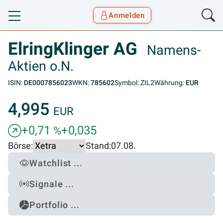
Anmelden
Toggle navigation
Goyax Logo
ElringKlinger AG
Namens-
Aktien o.N.
ISIN:
DE0007856023
WKN:
785602
Symbol: ZIL2
Währung:
EUR
4,995
EUR
+0,71
+0,035
%
Börse:
Stand:
07.08.
Watchlist ...
Signale ...
Portfolio ...