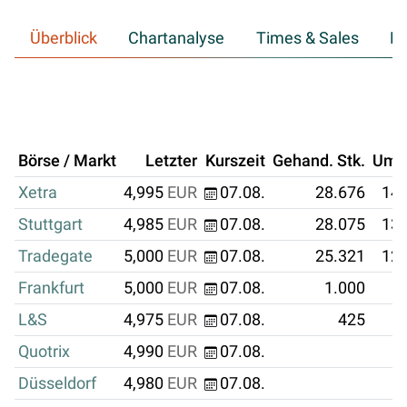
Überblick
Chartanalyse
Times & Sales
Hi
Börse / Markt
Letzter
Kurszeit
Gehand. Stk.
Ums
Xetra
4,995
EUR
07.08.
28.676
143
Stuttgart
4,985
EUR
07.08.
28.075
139
Tradegate
5,000
EUR
07.08.
25.321
126
Frankfurt
5,000
EUR
07.08.
1.000
L&S
4,975
EUR
07.08.
425
Quotrix
4,990
EUR
07.08.
Düsseldorf
4,980
EUR
07.08.