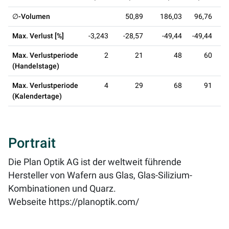
∅-Volumen
50,89
186,03
96,76
Max. Verlust [%]
-3,243
-28,57
-49,44
-49,44
-
Max. Verlustperiode
2
21
48
60
(Handelstage)
Max. Verlustperiode
4
29
68
91
(Kalendertage)
Portrait
Die Plan Optik AG ist der weltweit führende
Hersteller von Wafern aus Glas, Glas-Silizium-
Kombinationen und Quarz.
Webseite
https://planoptik.com/