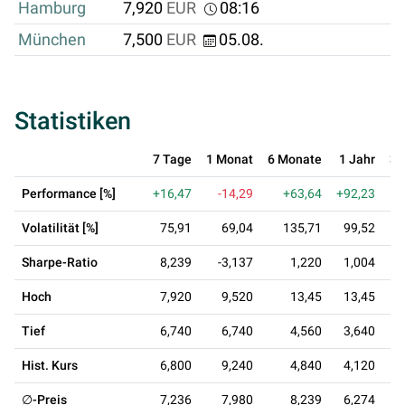
Hamburg
7,920
EUR
08:16
München
7,500
EUR
05.08.
Statistiken
7 Tage
1 Monat
6 Monate
1 Jahr
3 
Performance [%]
+16,47
-14,29
+63,64
+92,23
+
Volatilität [%]
75,91
69,04
135,71
99,52
Sharpe-Ratio
8,239
-3,137
1,220
1,004
0
Hoch
7,920
9,520
13,45
13,45
Tief
6,740
6,740
4,560
3,640
Hist. Kurs
6,800
9,240
4,840
4,120
∅-Preis
7,236
7,980
8,239
6,274