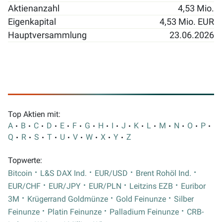
Aktienanzahl
4,53 Mio.
Eigenkapital
4,53 Mio. EUR
Hauptversammlung
23.06.2026
Top Aktien mit:
A
B
C
D
E
F
G
H
I
J
K
L
M
N
O
P
Q
R
S
T
U
V
W
X
Y
Z
Topwerte:
Bitcoin
L&S DAX Ind.
EUR/USD
Brent Rohöl Ind.
EUR/CHF
EUR/JPY
EUR/PLN
Leitzins EZB
Euribor
3M
Krügerrand Goldmünze
Gold Feinunze
Silber
Feinunze
Platin Feinunze
Palladium Feinunze
CRB-