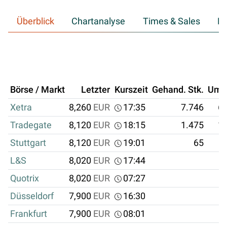
Überblick
Chartanalyse
Times & Sales
Hi
Börse / Markt
Letzter
Kurszeit
Gehand. Stk.
Ums
Xetra
8,260
EUR
17:35
7.746
63
Tradegate
8,120
EUR
18:15
1.475
11
Stuttgart
8,120
EUR
19:01
65
L&S
8,020
EUR
17:44
Quotrix
8,020
EUR
07:27
Düsseldorf
7,900
EUR
16:30
Frankfurt
7,900
EUR
08:01