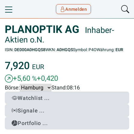
Anmelden
Toggle navigation
Goyax Logo
PLANOPTIK AG
Inhaber-
Aktien o.N.
ISIN:
DE000A0HGQS8
WKN:
A0HGQS
Symbol: P4O
Währung:
EUR
7,920
EUR
+5,60
+0,420
%
Börse:
Stand:
08:16
Watchlist ...
Signale ...
Portfolio ...