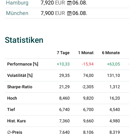
Hamburg
7,920
EUR
06.08.
München
7,900
EUR
06.08.
Statistiken
7 Tage
1 Monat
6 Monate
1
Performance [%]
+10,33
-15,94
+63,05
+1
Volatilität [%]
29,35
74,00
131,10
1
Sharpe-Ratio
21,29
-2,305
1,312
Hoch
8,460
9,820
16,20
Tief
6,740
6,700
4,540
Hist. Kurs
7,360
9,660
4,980
∅-Preis
7,640
8,106
8,319