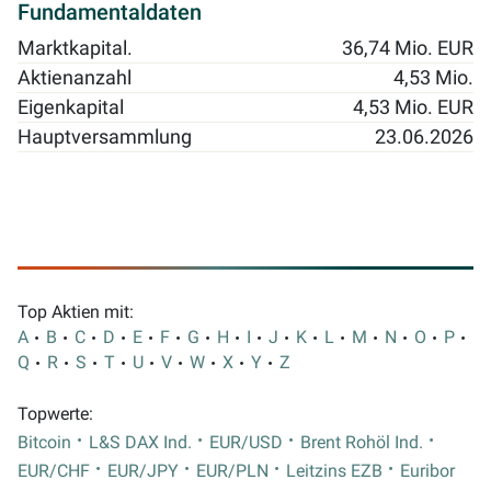
Fundamentaldaten
Marktkapital.
36,74 Mio. EUR
Aktienanzahl
4,53 Mio.
Eigenkapital
4,53 Mio. EUR
Hauptversammlung
23.06.2026
Top Aktien mit:
A
B
C
D
E
F
G
H
I
J
K
L
M
N
O
P
Q
R
S
T
U
V
W
X
Y
Z
Topwerte:
Bitcoin
L&S DAX Ind.
EUR/USD
Brent Rohöl Ind.
EUR/CHF
EUR/JPY
EUR/PLN
Leitzins EZB
Euribor