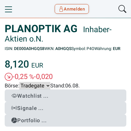
Anmelden
Toggle navigation
Goyax Logo
PLANOPTIK AG
Inhaber-
Aktien o.N.
ISIN:
DE000A0HGQS8
WKN:
A0HGQS
Symbol: P4O
Währung:
EUR
8,120
EUR
-0,25
-0,020
%
Börse:
Stand:
06.08.
Watchlist ...
Signale ...
Portfolio ...