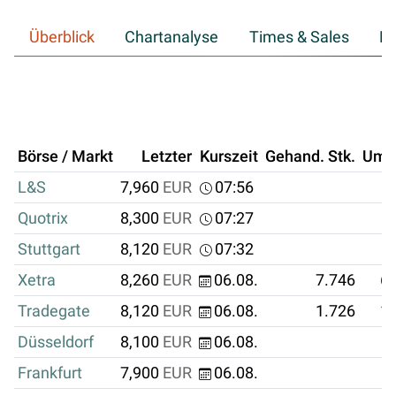
Überblick
Chartanalyse
Times & Sales
Hi
Börse / Markt
Letzter
Kurszeit
Gehand. Stk.
Ums
L&S
7,960
EUR
07:56
Quotrix
8,300
EUR
07:27
Stuttgart
8,120
EUR
07:32
Xetra
8,260
EUR
06.08.
7.746
63
Tradegate
8,120
EUR
06.08.
1.726
14
Düsseldorf
8,100
EUR
06.08.
Frankfurt
7,900
EUR
06.08.