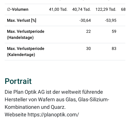
∅-Volumen
41,00 Tsd.
40,74 Tsd.
122,29 Tsd.
68,1
Max. Verlust [%]
-30,64
-53,95
Max. Verlustperiode
22
59
(Handelstage)
Max. Verlustperiode
30
83
(Kalendertage)
Portrait
Die Plan Optik AG ist der weltweit führende
Hersteller von Wafern aus Glas, Glas-Silizium-
Kombinationen und Quarz.
Webseite
https://planoptik.com/