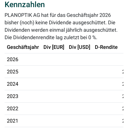
Kennzahlen
PLANOPTIK AG hat für das Geschäftsjahr 2026
bisher (noch) keine Dividende ausgeschüttet. Die
Dividenden werden einmal jährlich ausgeschüttet.
Die Dividendenrendite lag zuletzt bei
0 %
.
Geschäftsjahr
Div [EUR]
Div [USD]
D-Rendite
2026
2025
24
2024
25
2023
26
2022
28
2021
23