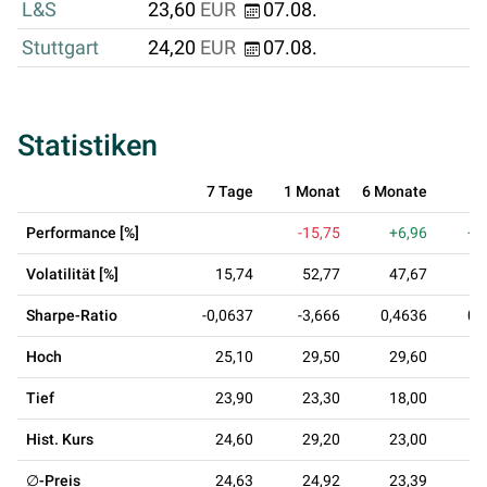
L&S
23,60
EUR
07.08.
Stuttgart
24,20
EUR
07.08.
Statistiken
7 Tage
1 Monat
6 Monate
1 
Performance [%]
-15,75
+6,96
+3
Volatilität [%]
15,74
52,77
47,67
5
Sharpe-Ratio
-0,0637
-3,666
0,4636
0,
Hoch
25,10
29,50
29,60
2
Tief
23,90
23,30
18,00
1
Hist. Kurs
24,60
29,20
23,00
1
∅-Preis
24,63
24,92
23,39
2