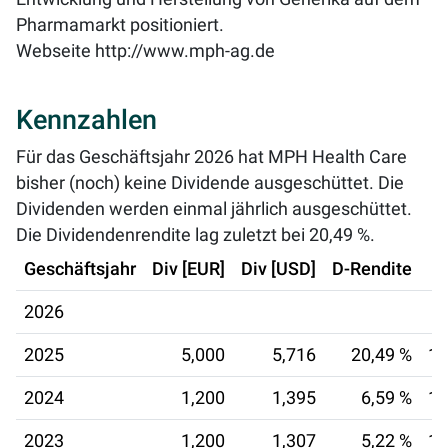
Pharmamarkt positioniert.
Webseite
http://www.mph-ag.de
Kennzahlen
Für das Geschäftsjahr 2026 hat MPH Health Care
bisher (noch) keine Dividende ausgeschüttet. Die
Dividenden werden einmal jährlich ausgeschüttet.
Die Dividendenrendite lag zuletzt bei
20,49 %
.
Geschäftsjahr
Div [EUR]
Div [USD]
D-Rendite
2026
2025
5,000
5,716
20,49 %
10
2024
1,200
1,395
6,59 %
18
2023
1,200
1,307
5,22 %
19