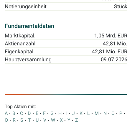
Notierungseinheit
Stück
Fundamentaldaten
Marktkapital.
1,05 Mrd. EUR
Aktienanzahl
42,81 Mio.
Eigenkapital
42,81 Mio. EUR
Hauptversammlung
09.07.2026
Top Aktien mit:
A
B
C
D
E
F
G
H
I
J
K
L
M
N
O
P
Q
R
S
T
U
V
W
X
Y
Z