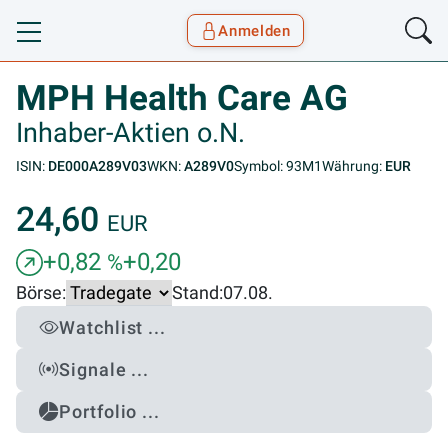
Anmelden
Toggle navigation
Goyax Logo
MPH Health Care AG
Inhaber-Aktien o.N.
ISIN:
DE000A289V03
WKN:
A289V0
Symbol: 93M1
Währung:
EUR
24,60
EUR
+0,82
+0,20
%
Börse:
Stand:
07.08.
Watchlist ...
Signale ...
Portfolio ...