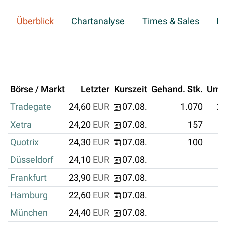
Überblick
Chartanalyse
Times & Sales
Hi
Börse / Markt
Letzter
Kurszeit
Gehand. Stk.
Ums
Tradegate
24,60
EUR
07.08.
1.070
26
Xetra
24,20
EUR
07.08.
157
Quotrix
24,30
EUR
07.08.
100
Düsseldorf
24,10
EUR
07.08.
Frankfurt
23,90
EUR
07.08.
Hamburg
22,60
EUR
07.08.
München
24,40
EUR
07.08.