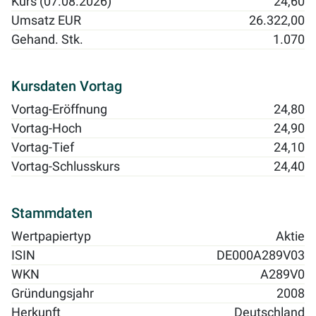
Kurs (07.08.2026)
24,60
Umsatz EUR
26.322,00
Gehand. Stk.
1.070
Kursdaten Vortag
Vortag-Eröffnung
24,80
Vortag-Hoch
24,90
Vortag-Tief
24,10
Vortag-Schlusskurs
24,40
Stammdaten
Wertpapiertyp
Aktie
ISIN
DE000A289V03
WKN
A289V0
Gründungsjahr
2008
Herkunft
Deutschland