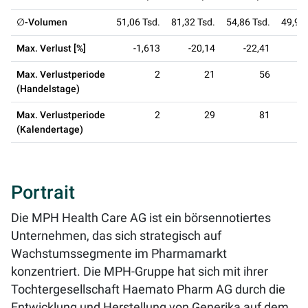
∅-Volumen
51,06 Tsd.
81,32 Tsd.
54,86 Tsd.
49,98 
Max. Verlust [%]
-1,613
-20,14
-22,41
-3
Max. Verlustperiode
2
21
56
(Handelstage)
Max. Verlustperiode
2
29
81
(Kalendertage)
Portrait
Die MPH Health Care AG ist ein börsennotiertes
Unternehmen, das sich strategisch auf
Wachstumssegmente im Pharmamarkt
konzentriert. Die MPH-Gruppe hat sich mit ihrer
Tochtergesellschaft Haemato Pharm AG durch die
Entwicklung und Herstellung von Generika auf dem