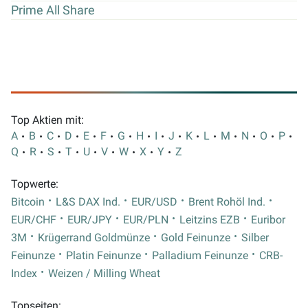
Prime All Share
Top Aktien mit:
A
B
C
D
E
F
G
H
I
J
K
L
M
N
O
P
Q
R
S
T
U
V
W
X
Y
Z
Topwerte:
Bitcoin
L&S DAX Ind.
EUR/USD
Brent Rohöl Ind.
EUR/CHF
EUR/JPY
EUR/PLN
Leitzins EZB
Euribor
3M
Krügerrand Goldmünze
Gold Feinunze
Silber
Feinunze
Platin Feinunze
Palladium Feinunze
CRB-
Index
Weizen / Milling Wheat
Topseiten: