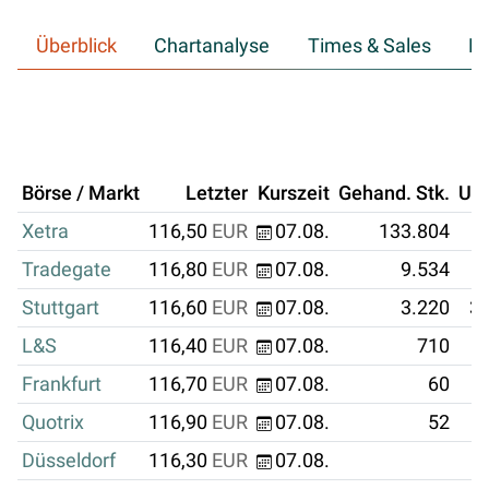
Überblick
Chartanalyse
Times & Sales
Hi
Börse / Markt
Letzter
Kurszeit
Gehand. Stk.
Um
Xetra
116,50
EUR
07.08.
133.804
1
Tradegate
116,80
EUR
07.08.
9.534
Stuttgart
116,60
EUR
07.08.
3.220
37
L&S
116,40
EUR
07.08.
710
Frankfurt
116,70
EUR
07.08.
60
Quotrix
116,90
EUR
07.08.
52
Düsseldorf
116,30
EUR
07.08.