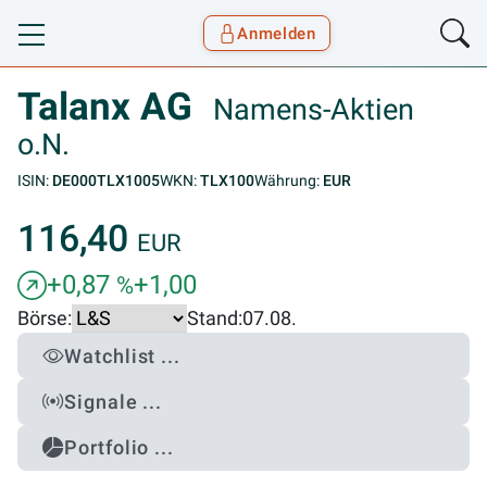
Anmelden
Toggle navigation
Goyax Logo
Talanx AG
Namens-Aktien
o.N.
ISIN:
DE000TLX1005
WKN:
TLX100
Währung:
EUR
116,40
EUR
+0,87
+1,00
%
Börse:
Stand:
07.08.
Watchlist ...
Signale ...
Portfolio ...