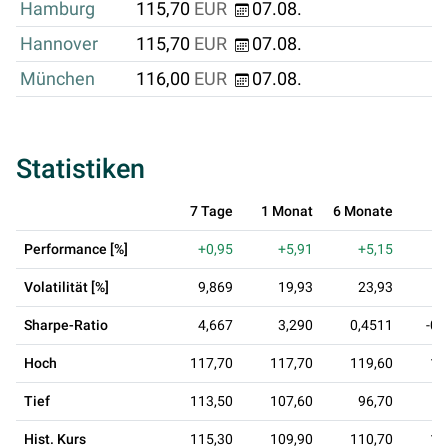
Hamburg
115,70
EUR
07.08.
Hannover
115,70
EUR
07.08.
München
116,00
EUR
07.08.
Statistiken
7 Tage
1 Monat
6 Monate
1 
Performance [%]
+0,95
+5,91
+5,15
Volatilität [%]
9,869
19,93
23,93
2
Sharpe-Ratio
4,667
3,290
0,4511
-0,
Hoch
117,70
117,70
119,60
12
Tief
113,50
107,60
96,70
9
Hist. Kurs
115,30
109,90
110,70
11