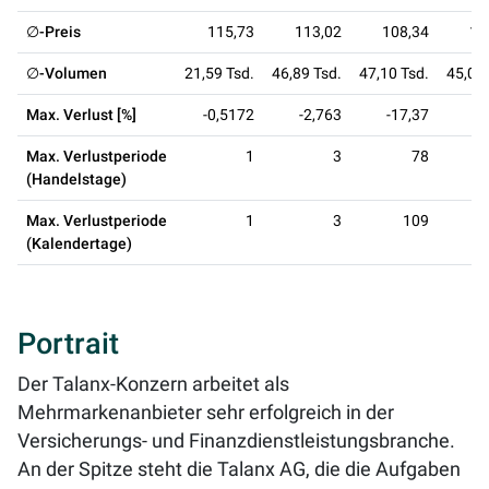
∅-Preis
115,73
113,02
108,34
10
∅-Volumen
21,59 Tsd.
46,89 Tsd.
47,10 Tsd.
45,05 
Max. Verlust [%]
-0,5172
-2,763
-17,37
-2
Max. Verlustperiode
1
3
78
(Handelstage)
Max. Verlustperiode
1
3
109
(Kalendertage)
Portrait
Der Talanx-Konzern arbeitet als
Mehrmarkenanbieter sehr erfolgreich in der
Versicherungs- und Finanzdienstleistungsbranche.
An der Spitze steht die Talanx AG, die die Aufgaben