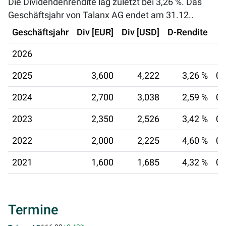
Die Dividendenrendite lag zuletzt bei
3,26 %
. Das
Geschäftsjahr von Talanx AG endet am 31.12..
Geschäftsjahr
Div [EUR]
Div [USD]
D-Rendite
2026
2025
3,600
4,222
3,26 %
08
2024
2,700
3,038
2,59 %
09
2023
2,350
2,526
3,42 %
08
2022
2,000
2,225
4,60 %
05
2021
1,600
1,685
4,32 %
06
Termine