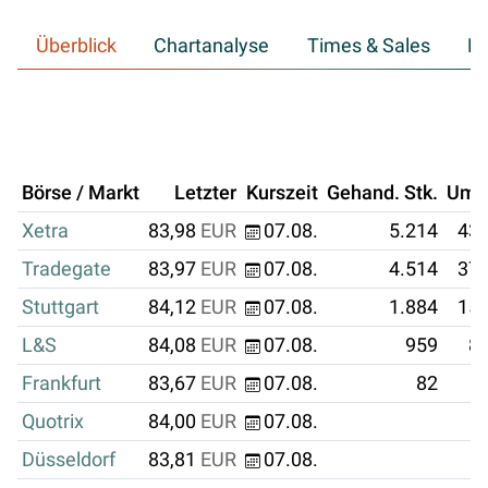
Überblick
Chartanalyse
Times & Sales
Hi
Börse / Markt
Letzter
Kurszeit
Gehand. Stk.
Ums
Xetra
83,98
EUR
07.08.
5.214
437
Tradegate
83,97
EUR
07.08.
4.514
379
Stuttgart
84,12
EUR
07.08.
1.884
158
L&S
84,08
EUR
07.08.
959
80
Frankfurt
83,67
EUR
07.08.
82
Quotrix
84,00
EUR
07.08.
Düsseldorf
83,81
EUR
07.08.