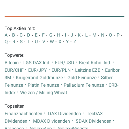
Top Aktien mit:
A
B
C
D
E
F
G
H
I
J
K
L
M
N
O
P
Q
R
S
T
U
V
W
X
Y
Z
Topwerte:
Bitcoin
L&S DAX Ind.
EUR/USD
Brent Rohöl Ind.
EUR/CHF
EUR/JPY
EUR/PLN
Leitzins EZB
Euribor
3M
Krügerrand Goldmünze
Gold Feinunze
Silber
Feinunze
Platin Feinunze
Palladium Feinunze
CRB-
Index
Weizen / Milling Wheat
Topseiten:
Finanznachrichten
DAX Dividenden
TecDAX
Dividenden
MDAX Dividenden
SDAX Dividenden
Branchen
Goyax-App
Goyax-Widgets