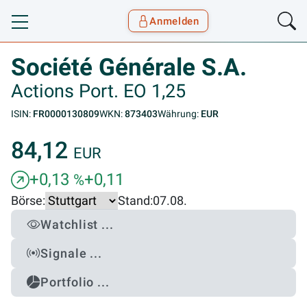
Anmelden
Toggle navigation
Goyax Logo
Société Générale S.A.
Actions Port. EO 1,25
ISIN:
FR0000130809
WKN:
873403
Währung:
EUR
84,12
EUR
+0,13
+0,11
%
Börse:
Stand:
07.08.
Watchlist ...
Signale ...
Portfolio ...