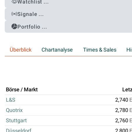
Watchlist ...
Signale ...
Portfolio ...
Überblick
Chartanalyse
Times & Sales
Hi
Börse / Markt
Letz
L&S
2,740
Quotrix
2,780
Stuttgart
2,760
Düsseldorf
2,800