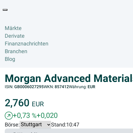
Goyax Logo
Toggle navigation
Märkte
Derivate
Finanznachrichten
Branchen
Blog
Morgan Advanced Materia
ISIN:
GB0006027295
WKN:
857412
Währung:
EUR
2,760
EUR
+0,73
+0,020
%
Börse:
Stand:
10:47