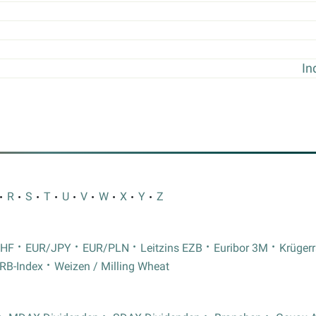
In
R
S
T
U
V
W
X
Y
Z
CHF
EUR/JPY
EUR/PLN
Leitzins EZB
Euribor 3M
Krüger
RB-Index
Weizen / Milling Wheat