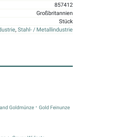
857412
Großbritannien
Stück
dustrie
,
Stahl- / Metallindustrie
rand Goldmünze
Gold Feinunze