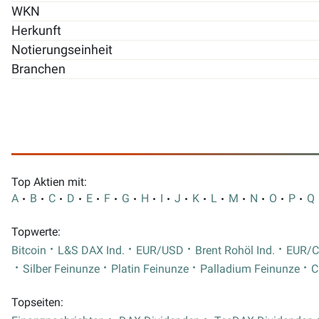
WKN
Herkunft
Notierungseinheit
Branchen
Top Aktien mit:
A
B
C
D
E
F
G
H
I
J
K
L
M
N
O
P
Q
Topwerte:
Bitcoin
L&S DAX Ind.
EUR/USD
Brent Rohöl Ind.
EUR/
Silber Feinunze
Platin Feinunze
Palladium Feinunze
C
Topseiten: