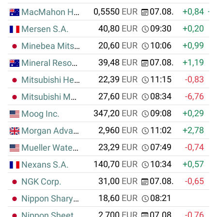
0,5550
EUR
07.08.
+0,84
+0
MacMahon Holdings Ltd.
40,80
EUR
09:30
+0,20
Mersen S.A.
20,60
EUR
10:06
+0,99
Minebea Mitsumi Inc.
39,48
EUR
07.08.
+1,19
Mineral Resources Ltd.
22,39
EUR
11:15
-0,83
Mitsubishi Heavy Ind. Ltd.
27,60
EUR
08:34
-6,76
Mitsubishi Materials Corp.
347,20
EUR
09:08
+0,29
Moog Inc.
2,960
EUR
11:02
+2,78
+
Morgan Advanced Materials PLC
23,29
EUR
07:49
-0,74
Mueller Water Products Inc.
140,70
EUR
10:34
+0,57
Nexans S.A.
31,00
EUR
07.08.
-0,65
NGK Corp.
18,60
EUR
08:21
Nippon Sharyo Ltd
2,700
EUR
07.08.
-0,76
Nippon Sheet Glass Co. Ltd.