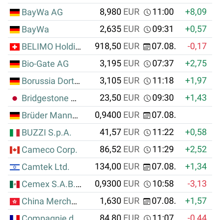
8,980
EUR
11:00
+8,09
+
BayWa AG
2,635
EUR
09:31
+0,57
+
BayWa
918,50
EUR
07.08.
-0,17
BELIMO Holding AG
3,195
EUR
07:37
+2,75
+
Bio-Gate AG
3,105
EUR
11:18
+1,97
+
Borussia Dortmund
23,50
EUR
09:30
+1,43
Bridgestone Corp.
0,9400
EUR
07.08.
Brüder Mannesmann AG
41,57
EUR
11:22
+0,58
BUZZI S.p.A.
86,52
EUR
11:29
+2,52
Cameco Corp.
134,00
EUR
07.08.
+1,34
Camtek Ltd.
0,9300
EUR
10:58
-3,13
-
Cemex S.A.B. de C.V.
1,630
EUR
07.08.
+1,57
+
China Merchants Port Hldgs Co.
84,80
EUR
11:07
-0,44
Compagnie de Saint-Gobain S.A.