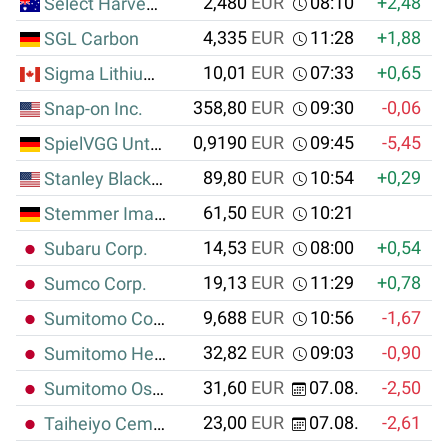
2,480
EUR
08:10
+2,48
+
Select Harvest Ltd.
4,335
EUR
11:28
+1,88
+
SGL Carbon
10,01
EUR
07:33
+0,65
Sigma Lithium Corp.
358,80
EUR
09:30
-0,06
Snap-on Inc.
0,9190
EUR
09:45
-5,45
-
SpielVGG Unterhaching KGaA
89,80
EUR
10:54
+0,29
Stanley Black & Decker Inc.
61,50
EUR
10:21
Stemmer Imaging
14,53
EUR
08:00
+0,54
Subaru Corp.
19,13
EUR
11:29
+0,78
Sumco Corp.
9,688
EUR
10:56
-1,67
Sumitomo Corp.
32,82
EUR
09:03
-0,90
Sumitomo Heavy Industries Ltd.
31,60
EUR
07.08.
-2,50
Sumitomo Osaka Cement Co. Ltd.
23,00
EUR
07.08.
-2,61
Taiheiyo Cement Corp.