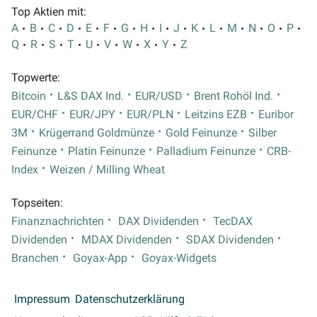
Top Aktien mit:
A
B
C
D
E
F
G
H
I
J
K
L
M
N
O
P
Q
R
S
T
U
V
W
X
Y
Z
Topwerte:
Bitcoin
L&S DAX Ind.
EUR/USD
Brent Rohöl Ind.
EUR/CHF
EUR/JPY
EUR/PLN
Leitzins EZB
Euribor
3M
Krügerrand Goldmünze
Gold Feinunze
Silber
Feinunze
Platin Feinunze
Palladium Feinunze
CRB-
Index
Weizen / Milling Wheat
Topseiten:
Finanznachrichten
DAX Dividenden
TecDAX
Dividenden
MDAX Dividenden
SDAX Dividenden
Branchen
Goyax-App
Goyax-Widgets
Impressum
Datenschutzerklärung