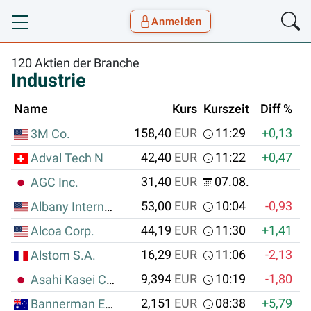
Anmelden
Toggle navigation
Goyax Logo
120 Aktien der Branche
Industrie
Name
Kurs
Kurszeit
Diff %
D
158,40
EUR
11:29
+0,13
3M Co.
42,40
EUR
11:22
+0,47
Adval Tech N
31,40
EUR
07.08.
AGC Inc.
53,00
EUR
10:04
-0,93
Albany International Corporation
44,19
EUR
11:30
+1,41
Alcoa Corp.
16,29
EUR
11:06
-2,13
Alstom S.A.
9,394
EUR
10:19
-1,80
Asahi Kasei Corp.
2,151
EUR
08:38
+5,79
+
Bannerman Energy Ltd.