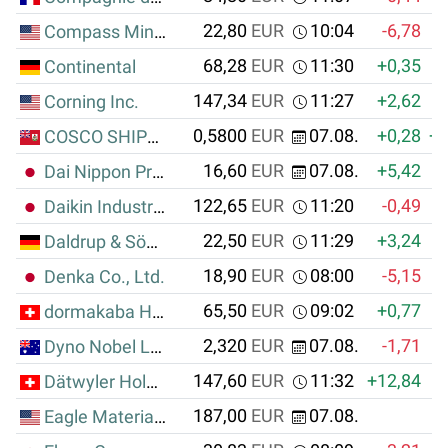
22,80
EUR
10:04
-6,78
Compass Minerals Intl Inc.
68,28
EUR
11:30
+0,35
Continental
147,34
EUR
11:27
+2,62
Corning Inc.
0,5800
EUR
07.08.
+0,28
+0
COSCO SHIPPING Ports Ltd.
16,60
EUR
07.08.
+5,42
Dai Nippon Printing Co. Ltd.
122,65
EUR
11:20
-0,49
Daikin Industries Ltd.
22,50
EUR
11:29
+3,24
Daldrup & Söhne AG
18,90
EUR
08:00
-5,15
Denka Co., Ltd.
65,50
EUR
09:02
+0,77
dormakaba Holding AG
2,320
EUR
07.08.
-1,71
Dyno Nobel Ltd.
147,60
EUR
11:32
+12,84
+
Dätwyler Holding AG
187,00
EUR
07.08.
Eagle Materials Inc.