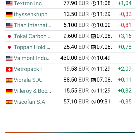
77,90
EUR
11:08
+1,04
Textron Inc.
12,50
EUR
11:29
-0,32
thyssenkrupp
6,100
EUR
10:00
-0,81
Titan International Inc.
9,600
EUR
07.08.
+3,16
+
Tokai Carbon Co. Ltd.
25,40
EUR
07.08.
+0,78
Toppan Holdings Inc.
430,00
EUR
10:49
Valmont Industries Inc.
19,58
EUR
11:29
+2,09
Vetropack I
88,50
EUR
07.08.
+0,11
Vidrala S.A.
15,55
EUR
11:29
+0,32
Villeroy & Boch AG
57,10
EUR
09:31
-0,35
Viscofan S.A.