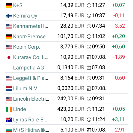
14,39
EUR
11:27
+0,07
K+S
17,49
EUR
10:37
-0,11
Kemira Oy
28,20
EUR
07:34
-3,52
Kennametal Inc.
101,70
EUR
11:02
+0,20
Knorr-Bremse
3,779
EUR
09:50
+0,60
+
Kopin Corp.
10,90
EUR
07.08.
-1,89
Kuraray Co. Ltd.
0,1340
EUR
07.08.
Lampetia AG
8,164
EUR
09:31
-0,60
Leggett & Platt Inc.
0,0020
EUR
07.08.
Lilium N.V.
242,00
EUR
09:31
Lincoln Electric Holdings Inc.
423,00
EUR
11:21
+0,05
Linde
10,20
EUR
11:24
+3,11
Lynas Rare Earths Ltd.
5,100
EUR
07.08.
-2,91
M+S Hidravlik AD BW 1