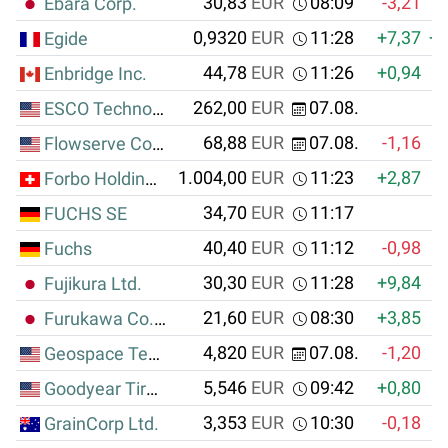
30,83
EUR
08:09
-3,21
Ebara Corp.
0,9320
EUR
11:28
+7,37
+0
Egide
44,78
EUR
11:26
+0,94
Enbridge Inc.
262,00
EUR
07.08.
ESCO Technologies Inc.
68,88
EUR
07.08.
-1,16
Flowserve Corp.
1.004,00
EUR
11:23
+2,87
+
Forbo Holding AG
34,70
EUR
11:17
FUCHS SE
40,40
EUR
11:12
-0,98
Fuchs
30,30
EUR
11:28
+9,84
Fujikura Ltd.
21,60
EUR
08:30
+3,85
Furukawa Co. Ltd.
4,820
EUR
07.08.
-1,20
Geospace Technologies Corp.
5,546
EUR
09:42
+0,80
+
Goodyear Tire & Rubber Co.,The
3,353
EUR
10:30
-0,18
GrainCorp Ltd.