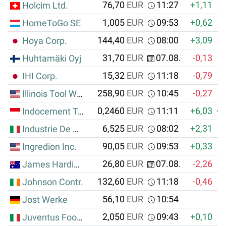
76,70
EUR
11:27
+1,11
Holcim Ltd.
1,005
EUR
09:53
+0,62
+
HomeToGo SE
144,40
EUR
08:00
+3,09
Hoya Corp.
31,70
EUR
07.08.
-0,13
Huhtamäki Oyj
15,32
EUR
11:18
-0,79
IHI Corp.
258,90
EUR
10:45
-0,27
Illinois Tool Works Inc.
0,2460
EUR
11:11
+6,03
+0
Indocement Tunggal Prakarsa,PT
6,525
EUR
08:02
+2,31
+
Industrie De Nora S.p.A.
90,05
EUR
09:53
+0,33
Ingredion Inc.
26,80
EUR
07.08.
-2,26
James Hardie Industries PLC
132,60
EUR
11:18
-0,46
Johnson Contr.
56,10
EUR
10:54
Jost Werke
2,050
EUR
09:43
+0,10
+
Juventus Football Club S.p.A.