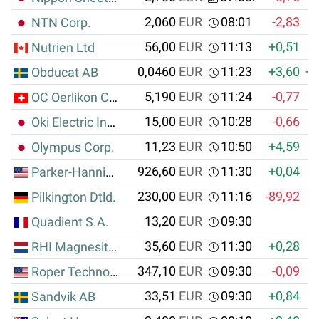
2,060
EUR
08:01
-2,83
NTN Corp.
56,00
EUR
11:13
+0,51
Nutrien Ltd
0,0460
EUR
11:23
+3,60
+0
Obducat AB
5,190
EUR
11:24
-0,77
OC Oerlikon Corporation AG
15,00
EUR
10:28
-0,66
Oki Electric Industry Co. Ltd.
11,23
EUR
10:50
+4,59
Olympus Corp.
926,60
EUR
11:30
+0,04
Parker-Hannifin Corp.
230,00
EUR
11:16
-89,92
-
Pilkington Dtld.
13,20
EUR
09:30
Quadient S.A.
35,60
EUR
11:30
+0,28
RHI Magnesita N.V.
347,10
EUR
09:30
-0,09
Roper Technologies Inc.
33,51
EUR
09:30
+0,84
Sandvik AB