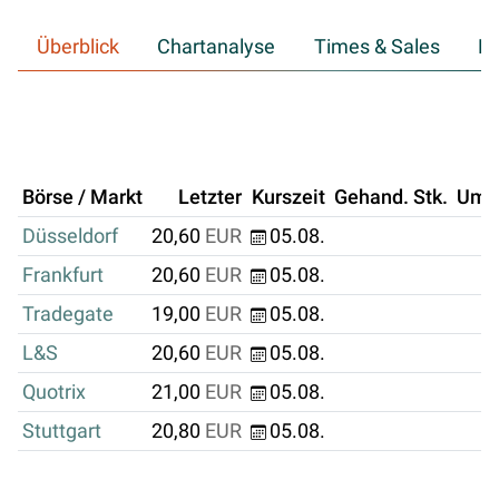
Überblick
Chartanalyse
Times & Sales
Hi
Börse / Markt
Letzter
Kurszeit
Gehand. Stk.
Ums
Düsseldorf
20,60
EUR
05.08.
Frankfurt
20,60
EUR
05.08.
Tradegate
19,00
EUR
05.08.
L&S
20,60
EUR
05.08.
Quotrix
21,00
EUR
05.08.
Stuttgart
20,80
EUR
05.08.