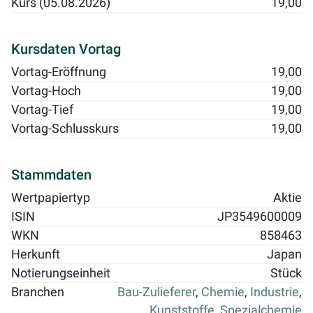
Kurs (05.08.2026)
19,00
Kursdaten Vortag
Vortag-Eröffnung
19,00
Vortag-Hoch
19,00
Vortag-Tief
19,00
Vortag-Schlusskurs
19,00
Stammdaten
Wertpapiertyp
Aktie
ISIN
JP3549600009
WKN
858463
Herkunft
Japan
Notierungseinheit
Stück
Branchen
Bau-Zulieferer
,
Chemie
,
Industrie
,
Kunststoffe
,
Spezialchemie