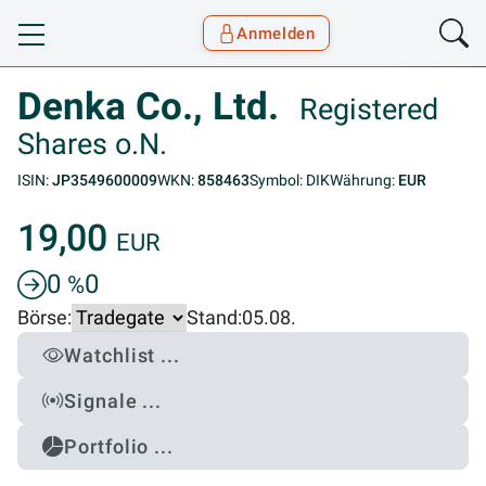
Anmelden
Toggle navigation
Goyax Logo
Denka Co., Ltd.
Registered
Shares o.N.
ISIN:
JP3549600009
WKN:
858463
Symbol: DIK
Währung:
EUR
19,00
EUR
0
0
%
Börse:
Stand:
05.08.
Watchlist ...
Signale ...
Portfolio ...