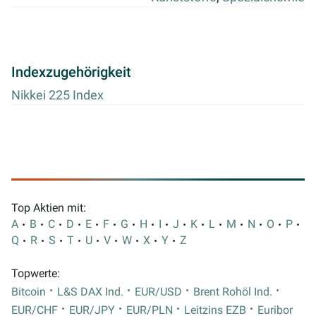
Indexzugehörigkeit
Nikkei 225 Index
Top Aktien mit:
A
B
C
D
E
F
G
H
I
J
K
L
M
N
O
P
Q
R
S
T
U
V
W
X
Y
Z
Topwerte:
Bitcoin
L&S DAX Ind.
EUR/USD
Brent Rohöl Ind.
EUR/CHF
EUR/JPY
EUR/PLN
Leitzins EZB
Euribor