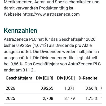
Medikamenten, Agrar- und Spezialchemikalien und
damit verwandten Produkten tätig ist.
Webseite
https://www.astrazeneca.com
Kennzahlen
AstraZeneca PLC hat für das Geschäftsjahr 2026
bisher 0,9265€ (1,071$) als Dividende pro Aktie
ausgeschüttet. Die Dividenden werden halbjährlich
ausgeschüttet. Die Dividendenrendite liegt aktuell
bei
0,66 %
. Das Geschäftsjahr von AstraZeneca PLC
endet am 31.12..
Geschäftsjahr
Div [EUR]
Div [USD]
D-Rendite
2026
0,9265
1,071
0,66 %
06
2025
2,708
3,179
1,75 %
19