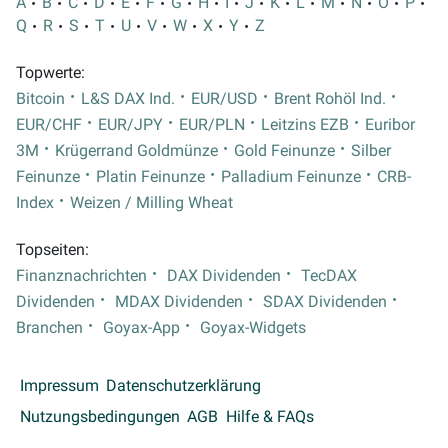
A
B
C
D
E
F
G
H
I
J
K
L
M
N
O
P
Q
R
S
T
U
V
W
X
Y
Z
Topwerte:
Bitcoin
L&S DAX Ind.
EUR/USD
Brent Rohöl Ind.
EUR/CHF
EUR/JPY
EUR/PLN
Leitzins EZB
Euribor
3M
Krügerrand Goldmünze
Gold Feinunze
Silber
Feinunze
Platin Feinunze
Palladium Feinunze
CRB-
Index
Weizen / Milling Wheat
Topseiten:
Finanznachrichten
DAX Dividenden
TecDAX
Dividenden
MDAX Dividenden
SDAX Dividenden
Branchen
Goyax-App
Goyax-Widgets
Impressum
Datenschutzerklärung
Nutzungsbedingungen
AGB
Hilfe & FAQs