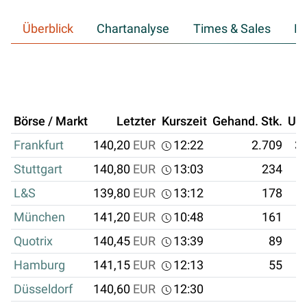
Überblick
Chartanalyse
Times & Sales
Hi
Börse / Markt
Letzter
Kurszeit
Gehand. Stk.
Um
Frankfurt
140,20
EUR
12:22
2.709
37
Stuttgart
140,80
EUR
13:03
234
L&S
139,80
EUR
13:12
178
München
141,20
EUR
10:48
161
Quotrix
140,45
EUR
13:39
89
Hamburg
141,15
EUR
12:13
55
Düsseldorf
140,60
EUR
12:30