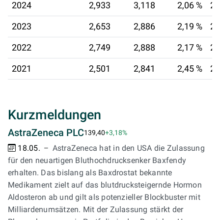
2024
2,933
3,118
2,06 %
20
2023
2,653
2,886
2,19 %
22
2022
2,749
2,888
2,17 %
23
2021
2,501
2,841
2,45 %
24
Kurzmeldungen
AstraZeneca PLC
139,40
+3,18%
18.05.
AstraZeneca hat in den USA die Zulassung
für den neuartigen Bluthochdrucksenker Baxfendy
erhalten. Das bislang als Baxdrostat bekannte
Medikament zielt auf das blutdrucksteigernde Hormon
Aldosteron ab und gilt als potenzieller Blockbuster mit
Milliardenumsätzen. Mit der Zulassung stärkt der