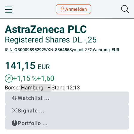
Anmelden
Toggle navigation
Goyax Logo
AstraZeneca PLC
Registered Shares DL -,25
ISIN:
GB0009895292
WKN:
886455
Symbol: ZEG
Währung:
EUR
141,15
EUR
+1,15
+1,60
%
Börse:
Stand:
12:13
Watchlist ...
Signale ...
Portfolio ...