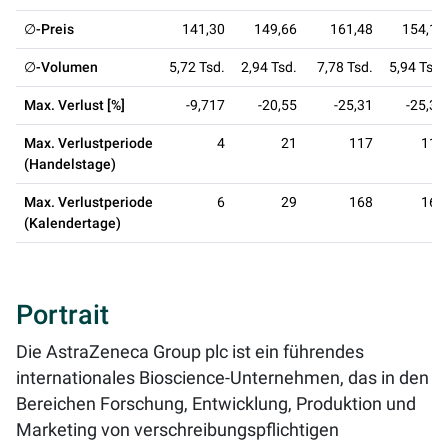
∅-Preis
141,30
149,66
161,48
154,18
∅-Volumen
5,72 Tsd.
2,94 Tsd.
7,78 Tsd.
5,94 Tsd.
Max. Verlust [%]
-9,717
-20,55
-25,31
-25,31
Max. Verlustperiode
4
21
117
117
(Handelstage)
Max. Verlustperiode
6
29
168
168
(Kalendertage)
Portrait
Die AstraZeneca Group plc ist ein führendes
internationales Bioscience-Unternehmen, das in den
Bereichen Forschung, Entwicklung, Produktion und
Marketing von verschreibungspflichtigen