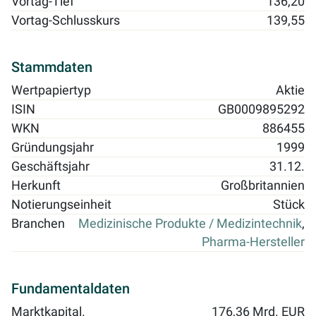
Vortag-Tief
136,20
Vortag-Schlusskurs
139,55
Stammdaten
Wertpapiertyp
Aktie
ISIN
GB0009895292
WKN
886455
Gründungsjahr
1999
Geschäftsjahr
31.12.
Herkunft
Großbritannien
Notierungseinheit
Stück
Branchen
Medizinische Produkte / Medizintechnik
,
Pharma-Hersteller
Fundamentaldaten
Marktkapital.
176,36 Mrd. EUR