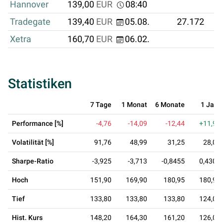
Hannover
139,00
EUR
08:40
Tradegate
139,40
EUR
05.08.
27.172
Xetra
160,70
EUR
06.02.
Statistiken
7 Tage
1 Monat
6 Monate
1 Jahr
Performance [%]
-4,76
-14,09
-12,44
+11,98
Volatilität [%]
91,76
48,99
31,25
28,00
Sharpe-Ratio
-3,925
-3,713
-0,8455
0,4304
Hoch
151,90
169,90
180,95
180,95
Tief
133,80
133,80
133,80
124,00
Hist. Kurs
148,20
164,30
161,20
126,05