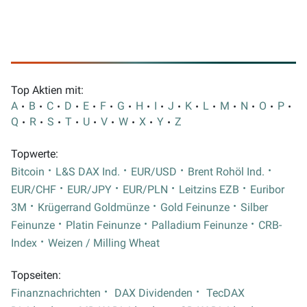
Top Aktien mit:
A
B
C
D
E
F
G
H
I
J
K
L
M
N
O
P
Q
R
S
T
U
V
W
X
Y
Z
Topwerte:
Bitcoin
L&S DAX Ind.
EUR/USD
Brent Rohöl Ind.
EUR/CHF
EUR/JPY
EUR/PLN
Leitzins EZB
Euribor
3M
Krügerrand Goldmünze
Gold Feinunze
Silber
Feinunze
Platin Feinunze
Palladium Feinunze
CRB-
Index
Weizen / Milling Wheat
Topseiten:
Finanznachrichten
DAX Dividenden
TecDAX