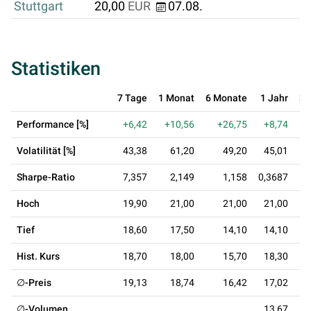
Stuttgart
20,00
EUR
07.08.
Statistiken
7 Tage
1 Monat
6 Monate
1 Jahr
3 
Performance [%]
+6,42
+10,56
+26,75
+8,74
-
Volatilität [%]
43,38
61,20
49,20
45,01
Sharpe-Ratio
7,357
2,149
1,158
0,3687
-0
Hoch
19,90
21,00
21,00
21,00
Tief
18,60
17,50
14,10
14,10
Hist. Kurs
18,70
18,00
15,70
18,30
∅-Preis
19,13
18,74
16,42
17,02
∅-Volumen
13,67