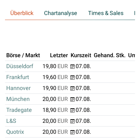
Überblick
Chartanalyse
Times & Sales
Hi
Börse / Markt
Letzter
Kurszeit
Gehand. Stk.
Ums
Düsseldorf
19,80
EUR
07.08.
Frankfurt
19,60
EUR
07.08.
Hannover
19,90
EUR
07.08.
München
20,00
EUR
07.08.
Tradegate
18,90
EUR
07.08.
L&S
20,00
EUR
07.08.
Quotrix
20,00
EUR
07.08.