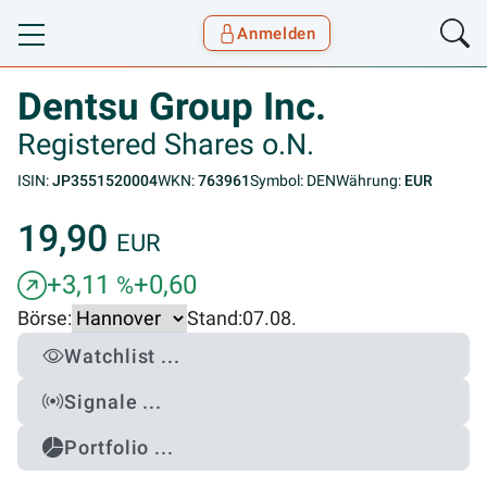
Anmelden
Toggle navigation
Goyax Logo
Dentsu Group Inc.
Registered Shares o.N.
ISIN:
JP3551520004
WKN:
763961
Symbol: DEN
Währung:
EUR
19,90
EUR
+3,11
+0,60
%
Börse:
Stand:
07.08.
Watchlist ...
Signale ...
Portfolio ...