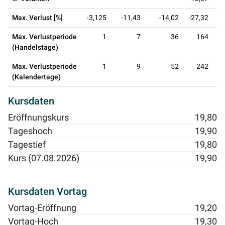
Max. Verlust [%]
-3,125
-11,43
-14,02
-27,32
-
Max. Verlustperiode
1
7
36
164
(Handelstage)
Max. Verlustperiode
1
9
52
242
(Kalendertage)
Kursdaten
Eröffnungskurs
19,80
Tageshoch
19,90
Tagestief
19,80
Kurs (07.08.2026)
19,90
Kursdaten Vortag
Vortag-Eröffnung
19,20
Vortag-Hoch
19,30