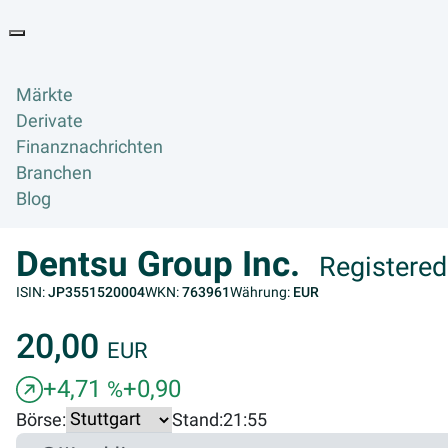
Goyax Logo
Toggle navigation
Märkte
Derivate
Finanznachrichten
Branchen
Blog
Dentsu Group Inc.
Registered
ISIN:
JP3551520004
WKN:
763961
Währung:
EUR
20,00
EUR
+4,71
+0,90
%
Börse:
Stand:
21:55