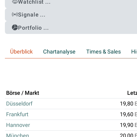
Watchlist ...
Signale ...
Portfolio ...
Überblick
Chartanalyse
Times & Sales
Hi
Börse / Markt
Let
Düsseldorf
19,80
Frankfurt
19,60
Hannover
19,90
München
20,00