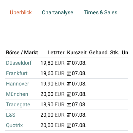
Überblick
Chartanalyse
Times & Sales
Hi
Börse / Markt
Letzter
Kurszeit
Gehand. Stk.
Ums
Düsseldorf
19,80
EUR
07.08.
Frankfurt
19,60
EUR
07.08.
Hannover
19,90
EUR
07.08.
München
20,00
EUR
07.08.
Tradegate
18,90
EUR
07.08.
L&S
20,00
EUR
07.08.
Quotrix
20,00
EUR
07.08.