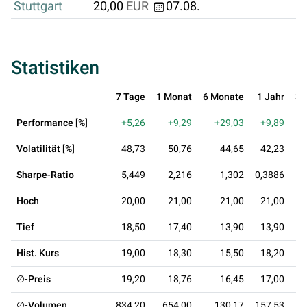
Stuttgart
20,00
EUR
07.08.
Statistiken
7 Tage
1 Monat
6 Monate
1 Jahr
3 
Performance [%]
+5,26
+9,29
+29,03
+9,89
-
Volatilität [%]
48,73
50,76
44,65
42,23
Sharpe-Ratio
5,449
2,216
1,302
0,3886
-0
Hoch
20,00
21,00
21,00
21,00
Tief
18,50
17,40
13,90
13,90
Hist. Kurs
19,00
18,30
15,50
18,20
∅-Preis
19,20
18,76
16,45
17,00
∅-Volumen
834,20
654,00
130,17
157,53
1