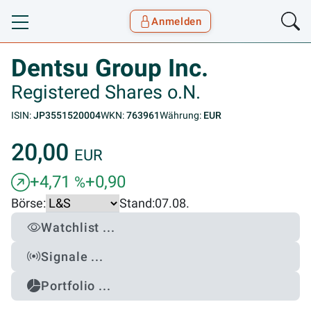
Anmelden
Toggle navigation
Goyax Logo
Dentsu Group Inc.
Registered Shares o.N.
ISIN:
JP3551520004
WKN:
763961
Währung:
EUR
20,00
EUR
+4,71
+0,90
%
Börse:
Stand:
07.08.
Watchlist ...
Signale ...
Portfolio ...