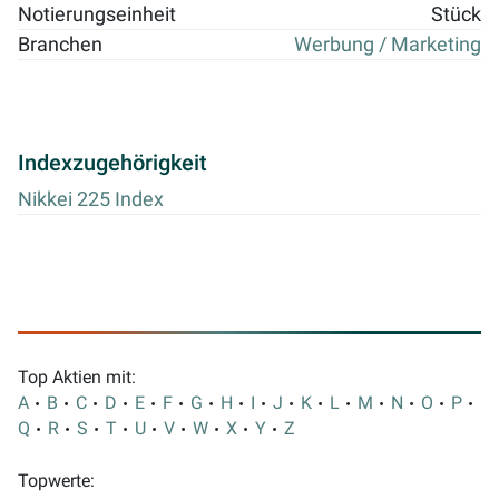
Notierungseinheit
Stück
Branchen
Werbung / Marketing
Indexzugehörigkeit
Nikkei 225 Index
Top Aktien mit:
A
B
C
D
E
F
G
H
I
J
K
L
M
N
O
P
Q
R
S
T
U
V
W
X
Y
Z
Topwerte: