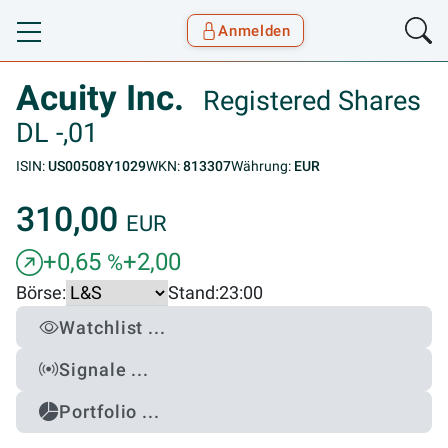
Anmelden
Toggle navigation
Goyax Logo
Acuity Inc.
Registered Shares
DL -,01
ISIN:
US00508Y1029
WKN:
813307
Währung:
EUR
310,00
EUR
+0,65
+2,00
%
Börse:
Stand:
23:00
Watchlist ...
Signale ...
Portfolio ...