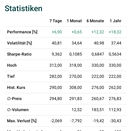
Statistiken
7 Tage
1 Monat
6 Monate
1 Jahr
3 
Performance [%]
+6,90
+0,65
+12,32
+18,32
+1
Volatilität [%]
40,81
34,64
40,98
37,44
Sharpe-Ratio
9,362
0,1085
0,6847
0,5634
0
Hoch
312,00
318,00
330,00
330,00
3
Tief
282,00
270,00
222,00
222,00
Hist. Kurs
290,00
308,00
276,00
262,00
1
∅-Preis
294,80
291,83
260,67
276,83
2
∅-Volumen
12,52
183,51
112,93
1
Max. Verlust [%]
-2,069
-7,792
-19,42
-30,43