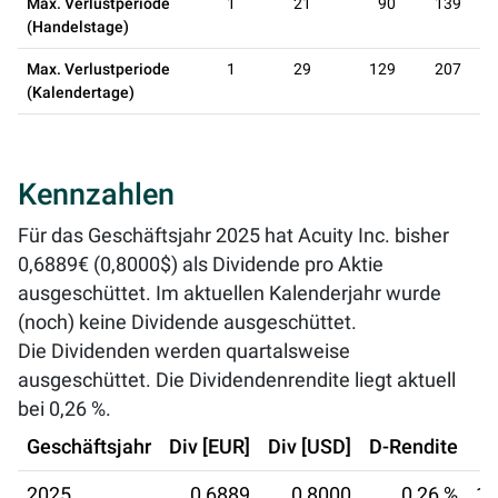
Max. Verlustperiode
1
21
90
139
(Handelstage)
Max. Verlustperiode
1
29
129
207
(Kalendertage)
Kennzahlen
Für das Geschäftsjahr 2025 hat Acuity Inc. bisher
0,6889€ (0,8000$) als Dividende pro Aktie
ausgeschüttet. Im aktuellen Kalenderjahr wurde
(noch) keine Dividende ausgeschüttet.
Die Dividenden werden quartalsweise
ausgeschüttet. Die Dividendenrendite liegt aktuell
bei
0,26 %
.
Geschäftsjahr
Div [EUR]
Div [USD]
D-Rendite
2025
0,6889
0,8000
0,26 %
17