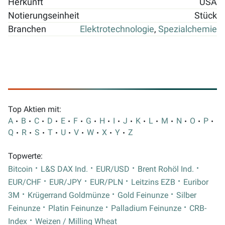
Herkunft
USA
Notierungseinheit
Stück
Branchen
Elektrotechnologie
,
Spezialchemie
Top Aktien mit:
A
B
C
D
E
F
G
H
I
J
K
L
M
N
O
P
Q
R
S
T
U
V
W
X
Y
Z
Topwerte:
Bitcoin
L&S DAX Ind.
EUR/USD
Brent Rohöl Ind.
EUR/CHF
EUR/JPY
EUR/PLN
Leitzins EZB
Euribor
3M
Krügerrand Goldmünze
Gold Feinunze
Silber
Feinunze
Platin Feinunze
Palladium Feinunze
CRB-
Index
Weizen / Milling Wheat