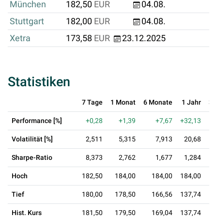
München
182,50
EUR
04.08.
Stuttgart
182,00
EUR
04.08.
Xetra
173,58
EUR
23.12.2025
Statistiken
7 Tage
1 Monat
6 Monate
1 Jahr
3 
Performance [%]
+0,28
+1,39
+7,67
+32,13
+
Volatilität [%]
2,511
5,315
7,913
20,68
Sharpe-Ratio
8,373
2,762
1,677
1,284
0
Hoch
182,50
184,00
184,00
184,00
1
Tief
180,00
178,50
166,56
137,74
1
Hist. Kurs
181,50
179,50
169,04
137,74
1