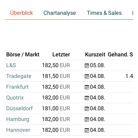
Überblick
Chartanalyse
Times & Sales
Hi
Börse / Markt
Letzter
Kurszeit
Gehand. Stk
L&S
182,50
EUR
05.08.
Tradegate
181,50
EUR
04.08.
1.42
Frankfurt
182,50
EUR
04.08.
2
Quotrix
182,00
EUR
04.08.
Düsseldorf
181,00
EUR
04.08.
Hamburg
182,00
EUR
04.08.
Hannover
182,00
EUR
04.08.