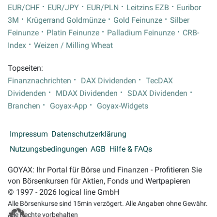
EUR/CHF
EUR/JPY
EUR/PLN
Leitzins EZB
Euribor
3M
Krügerrand Goldmünze
Gold Feinunze
Silber
Feinunze
Platin Feinunze
Palladium Feinunze
CRB-
Index
Weizen / Milling Wheat
Topseiten:
Finanznachrichten
DAX Dividenden
TecDAX
Dividenden
MDAX Dividenden
SDAX Dividenden
Branchen
Goyax-App
Goyax-Widgets
Impressum
Datenschutzerklärung
Nutzungsbedingungen
AGB
Hilfe & FAQs
GOYAX: Ihr Portal für Börse und Finanzen - Profitieren Sie
von Börsenkursen für Aktien, Fonds und Wertpapieren
© 1997 - 2026 logical line GmbH
Alle Börsenkurse sind 15min verzögert. Alle Angaben ohne Gewähr.
Alle Rechte vorbehalten