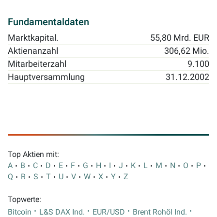
Fundamentaldaten
Marktkapital.
55,80 Mrd. EUR
Aktienanzahl
306,62 Mio.
Mitarbeiterzahl
9.100
Hauptversammlung
31.12.2002
Top Aktien mit:
A
B
C
D
E
F
G
H
I
J
K
L
M
N
O
P
Q
R
S
T
U
V
W
X
Y
Z
Topwerte:
Bitcoin
L&S DAX Ind.
EUR/USD
Brent Rohöl Ind.