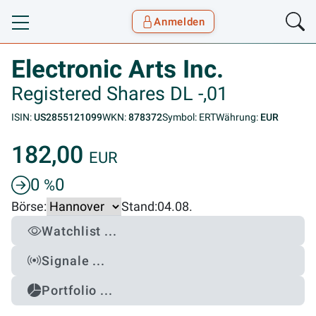
Anmelden
Toggle navigation
Goyax Logo
Electronic Arts Inc.
Registered Shares DL -,01
ISIN:
US2855121099
WKN:
878372
Symbol: ERT
Währung:
EUR
182,00
EUR
0
0
%
Börse:
Stand:
04.08.
Watchlist ...
Signale ...
Portfolio ...