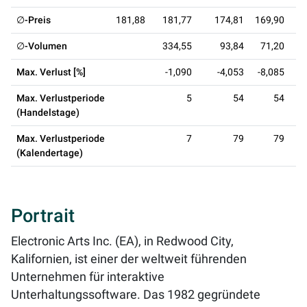
∅-Preis
181,88
181,77
174,81
169,90
1
∅-Volumen
334,55
93,84
71,20
Max. Verlust [%]
-1,090
-4,053
-8,085
-
Max. Verlustperiode
5
54
54
(Handelstage)
Max. Verlustperiode
7
79
79
(Kalendertage)
Portrait
Electronic Arts Inc. (EA), in Redwood City,
Kalifornien, ist einer der weltweit führenden
Unternehmen für interaktive
Unterhaltungssoftware. Das 1982 gegründete