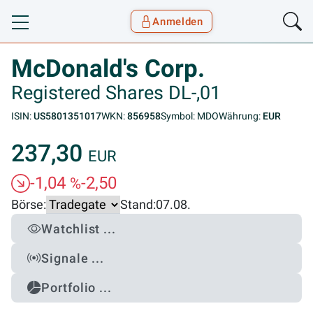
Anmelden
Toggle navigation
Goyax Logo
McDonald's Corp.
Registered Shares DL-,01
ISIN:
US5801351017
WKN:
856958
Symbol: MDO
Währung:
EUR
237,30
EUR
-1,04
-2,50
%
Börse:
Stand:
07.08.
Watchlist ...
Signale ...
Portfolio ...