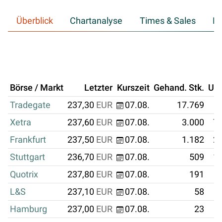
Überblick
Chartanalyse
Times & Sales
Hi
Börse / Markt
Letzter
Kurszeit
Gehand. Stk.
Um
Tradegate
237,30
EUR
07.08.
17.769
Xetra
237,60
EUR
07.08.
3.000
71
Frankfurt
237,50
EUR
07.08.
1.182
28
Stuttgart
236,70
EUR
07.08.
509
12
Quotrix
237,80
EUR
07.08.
191
L&S
237,10
EUR
07.08.
58
Hamburg
237,00
EUR
07.08.
23