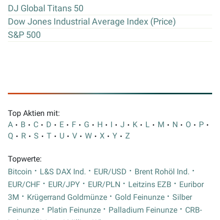
DJ Global Titans 50
Dow Jones Industrial Average Index (Price)
S&P 500
Top Aktien mit:
A
B
C
D
E
F
G
H
I
J
K
L
M
N
O
P
Q
R
S
T
U
V
W
X
Y
Z
Topwerte:
Bitcoin
L&S DAX Ind.
EUR/USD
Brent Rohöl Ind.
EUR/CHF
EUR/JPY
EUR/PLN
Leitzins EZB
Euribor
3M
Krügerrand Goldmünze
Gold Feinunze
Silber
Feinunze
Platin Feinunze
Palladium Feinunze
CRB-