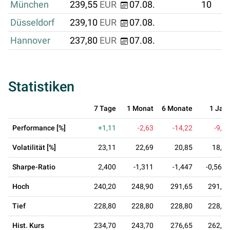
München
239,55
EUR
07.08.
10
Düsseldorf
239,10
EUR
07.08.
Hannover
237,80
EUR
07.08.
Statistiken
7 Tage
1 Monat
6 Monate
1 Jahr
Performance [%]
+1,11
-2,63
-14,22
-9,69
Volatilität [%]
23,11
22,69
20,85
18,54
Sharpe-Ratio
2,400
-1,311
-1,447
-0,5627
Hoch
240,20
248,90
291,65
291,65
Tief
228,80
228,80
228,80
228,80
Hist. Kurs
234,70
243,70
276,65
262,75