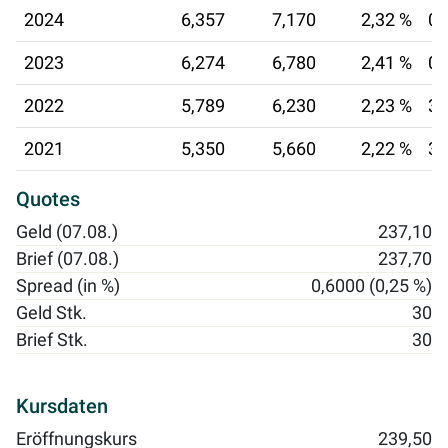
2024
6,357
7,170
2,32 %
01
2023
6,274
6,780
2,41 %
02
2022
5,789
6,230
2,23 %
30
2021
5,350
5,660
2,22 %
30
Quotes
Geld (07.08.)
237,10
Brief (07.08.)
237,70
Spread (in %)
0,6000 (0,25 %)
Geld Stk.
30
Brief Stk.
30
Kursdaten
Eröffnungskurs
239,50