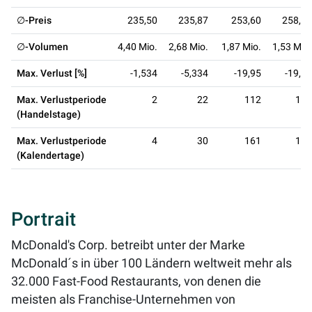
∅-Preis
235,50
235,87
253,60
258,46
∅-Volumen
4,40 Mio.
2,68 Mio.
1,87 Mio.
1,53 Mio.
Max. Verlust [%]
-1,534
-5,334
-19,95
-19,95
Max. Verlustperiode
2
22
112
112
(Handelstage)
Max. Verlustperiode
4
30
161
161
(Kalendertage)
Portrait
McDonald's Corp. betreibt unter der Marke
McDonald´s in über 100 Ländern weltweit mehr als
32.000 Fast-Food Restaurants, von denen die
meisten als Franchise-Unternehmen von