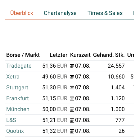
Überblick
Chartanalyse
Times & Sales
Hi
Börse / Markt
Letzter
Kurszeit
Gehand. Stk.
Ums
Tradegate
51,36
EUR
07.08.
24.557
1
Xetra
49,60
EUR
07.08.
10.660
528
Stuttgart
51,30
EUR
07.08.
1.404
72
Frankfurt
51,15
EUR
07.08.
1.120
57
München
50,00
EUR
07.08.
1.000
50
L&S
51,21
EUR
07.08.
777
39
Quotrix
51,32
EUR
07.08.
26