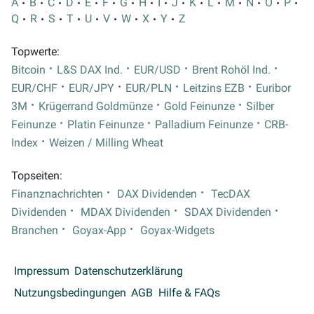
A
B
C
D
E
F
G
H
I
J
K
L
M
N
O
P
Q
R
S
T
U
V
W
X
Y
Z
Topwerte:
Bitcoin
L&S DAX Ind.
EUR/USD
Brent Rohöl Ind.
EUR/CHF
EUR/JPY
EUR/PLN
Leitzins EZB
Euribor
3M
Krügerrand Goldmünze
Gold Feinunze
Silber
Feinunze
Platin Feinunze
Palladium Feinunze
CRB-
Index
Weizen / Milling Wheat
Topseiten:
Finanznachrichten
DAX Dividenden
TecDAX
Dividenden
MDAX Dividenden
SDAX Dividenden
Branchen
Goyax-App
Goyax-Widgets
Impressum
Datenschutzerklärung
Nutzungsbedingungen
AGB
Hilfe & FAQs