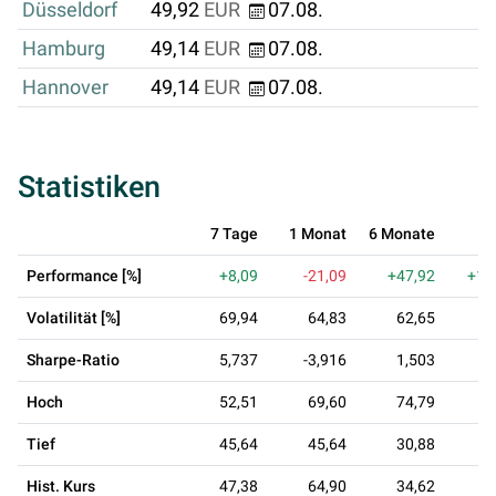
Düsseldorf
49,92
EUR
07.08.
Hamburg
49,14
EUR
07.08.
Hannover
49,14
EUR
07.08.
Statistiken
7 Tage
1 Monat
6 Monate
1 
Performance [%]
+8,09
-21,09
+47,92
+12
Volatilität [%]
69,94
64,83
62,65
6
Sharpe-Ratio
5,737
-3,916
1,503
1
Hoch
52,51
69,60
74,79
7
Tief
45,64
45,64
30,88
1
Hist. Kurs
47,38
64,90
34,62
2