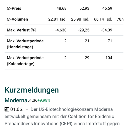
∅-Preis
48,68
52,93
46,59
3
∅-Volumen
22,81 Tsd.
26,98 Tsd.
66,14 Tsd.
78,94 
Max. Verlust [%]
-4,630
-29,25
-34,09
-3
Max. Verlustperiode
2
21
71
(Handelstage)
Max. Verlustperiode
2
29
104
(Kalendertage)
Kurzmeldungen
Moderna
51,36
+9,98%
01.06.
Der US-Biotechnologiekonzern Moderna
entwickelt gemeinsam mit der Coalition for Epidemic
Preparedness Innovations (CEPI) einen Impfstoff gegen