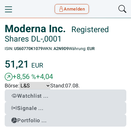
Anmelden
Toggle navigation
Goyax Logo
Moderna Inc.
Registered
Shares DL-,0001
ISIN:
US60770K1079
WKN:
A2N9D9
Währung:
EUR
51,21
EUR
+8,56
+4,04
%
Börse:
Stand:
07.08.
Watchlist ...
Signale ...
Portfolio ...