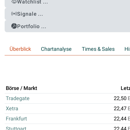
Watchlist ...
Signale ...
Portfolio ...
Überblick
Chartanalyse
Times & Sales
Hi
Börse / Markt
Let
Tradegate
22,50
Xetra
22,47
Frankfurt
22,44
Stuttgart
22,44