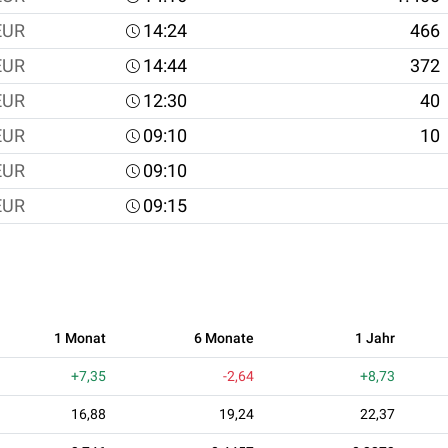
EUR
14:24
466
EUR
14:44
372
EUR
12:30
40
EUR
09:10
10
EUR
09:10
EUR
09:15
1 Monat
6 Monate
1 Jahr
+7,35
-2,64
+8,73
16,88
19,24
22,37