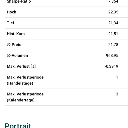
Sharpe-Ratio
7,854
Hoch
22,35
Tief
21,34
Hist. Kurs
21,51
∅-Preis
21,78
∅-Volumen
968,95
Max. Verlust [%]
-0,3919
Max. Verlustperiode
1
(Handelstage)
Max. Verlustperiode
3
(Kalendertage)
Portrait