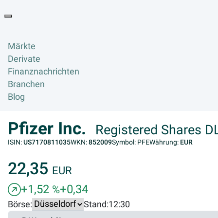
Goyax Logo
Toggle navigation
Märkte
Derivate
Finanznachrichten
Branchen
Blog
Pfizer Inc.
Registered Shares DL
ISIN:
US7170811035
WKN:
852009
Symbol: PFE
Währung:
EUR
22,35
EUR
+1,52
+0,34
%
Börse:
Stand:
12:30