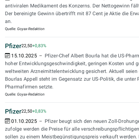
antiviralen Medikament des Konzerns. Der Nettogewinn fällt a
Der bereinigte Gewinn übertrifft mit 87 Cent je Aktie die Er
an.
Quelle:
Goyax-Redaktion
Pfizer
22,50
+0,83%
15.10.2025
Pfizer-Chef Albert Bourla hat die US-Pha
hoher Entwicklungsgeschwindigkeit, geringen Kosten und g
weltweiten Arzneimittelentwicklung gesichert. Aktuell sei
Bourlas Appell steht im Gegensatz zur US-Politik, die unt
Pharmafirmen setzte.
Quelle:
Goyax-Redaktion
Pfizer
22,50
+0,83%
01.10.2025
Pfizer beugt sich den neuen Zoll-Drohun
zufolge werden die Preise für alle verschreibungspflicht
sollen zu einem Meistbegünstigungspreis verkauft werden. I