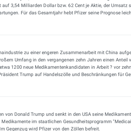
uf 3,54 Milliarden Dollar bzw. 62 Cent je Aktie, der Umsatz si
wartungen. Für das Gesamtjahr hebt Pfizer seine Prognose leicht
rmaindustrie zu einer engeren Zusammenarbeit mit China aufg
roßem Umfang in den vergangenen zehn Jahren einen Anteil v
en etwa 1200 neue Medikamentenkandidaten in Arbeit ? vor zeh
er Präsident Trump auf Handelszölle und Beschränkungen für G
gen von Donald Trump und senkt in den USA seine Medikamen
igen Medikamente im staatlichen Gesundheitsprogramm "Medic
m Gegenzug wird Pfizer von den Zöllen befreit.