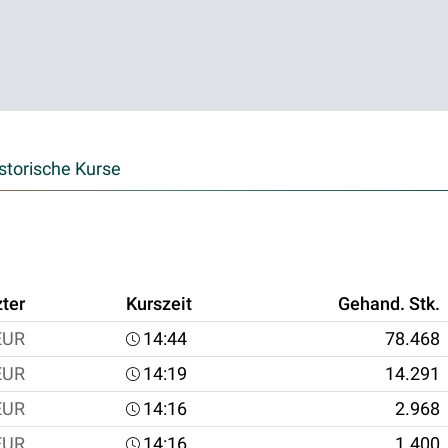
storische Kurse
zter
Kurszeit
Gehand. Stk.
EUR
14:44
78.468
EUR
14:19
14.291
EUR
14:16
2.968
EUR
14:16
1.400