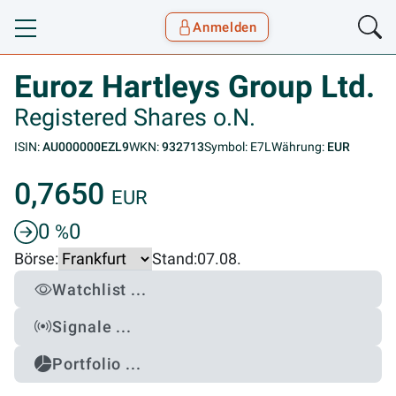
Anmelden
Toggle navigation
Goyax Logo
Euroz Hartleys Group Ltd.
Registered Shares o.N.
ISIN:
AU000000EZL9
WKN:
932713
Symbol: E7L
Währung:
EUR
0,7650
EUR
0
0
%
Börse:
Stand:
07.08.
Watchlist ...
Signale ...
Portfolio ...