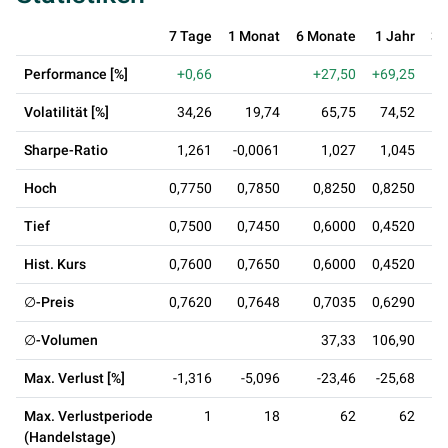
7 Tage
1 Monat
6 Monate
1 Jahr
3 
Performance [%]
+0,66
+27,50
+69,25
+
Volatilität [%]
34,26
19,74
65,75
74,52
Sharpe-Ratio
1,261
-0,0061
1,027
1,045
0
Hoch
0,7750
0,7850
0,8250
0,8250
0
Tief
0,7500
0,7450
0,6000
0,4520
0
Hist. Kurs
0,7600
0,7650
0,6000
0,4520
0
∅-Preis
0,7620
0,7648
0,7035
0,6290
0
∅-Volumen
37,33
106,90
Max. Verlust [%]
-1,316
-5,096
-23,46
-25,68
-
Max. Verlustperiode
1
18
62
62
(Handelstage)