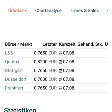
Überblick
Chartanalyse
Times & Sales
Hi
Börse / Markt
Letzter
Kurszeit
Gehand. Stk.
Um
L&S
0,7650
EUR
07.08.
Quotrix
0,8200
EUR
07.08.
Stuttgart
0,7650
EUR
07.08.
Düsseldorf
0,7600
EUR
07.08.
Frankfurt
0,7650
EUR
07.08.
Statistiken