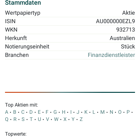
Stammdaten
Wertpapiertyp
Aktie
ISIN
AU000000EZL9
WKN
932713
Herkunft
Australien
Notierungseinheit
Stück
Branchen
Finanzdienstleister
Top Aktien mit:
A
B
C
D
E
F
G
H
I
J
K
L
M
N
O
P
Q
R
S
T
U
V
W
X
Y
Z
Topwerte: