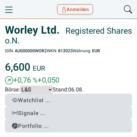
Anmelden
Toggle navigation
Goyax Logo
Worley Ltd.
Registered Shares
o.N.
ISIN:
AU000000WOR2
WKN:
813023
Währung:
EUR
6,600
EUR
+0,76
+0,050
%
Börse:
Stand:
06.08.
Watchlist ...
Signale ...
Portfolio ...