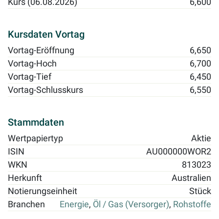
Kurs (06.08.2026)
6,600
Kursdaten Vortag
Vortag-Eröffnung
6,650
Vortag-Hoch
6,700
Vortag-Tief
6,450
Vortag-Schlusskurs
6,550
Stammdaten
Wertpapiertyp
Aktie
ISIN
AU000000WOR2
WKN
813023
Herkunft
Australien
Notierungseinheit
Stück
Branchen
Energie
,
Öl / Gas (Versorger)
,
Rohstoffe