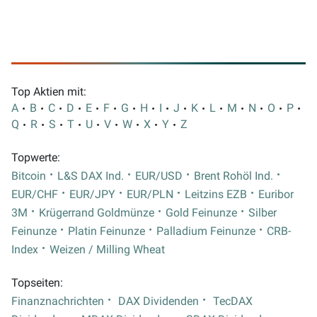
Top Aktien mit:
A
B
C
D
E
F
G
H
I
J
K
L
M
N
O
P
Q
R
S
T
U
V
W
X
Y
Z
Topwerte:
Bitcoin
L&S DAX Ind.
EUR/USD
Brent Rohöl Ind.
EUR/CHF
EUR/JPY
EUR/PLN
Leitzins EZB
Euribor
3M
Krügerrand Goldmünze
Gold Feinunze
Silber
Feinunze
Platin Feinunze
Palladium Feinunze
CRB-
Index
Weizen / Milling Wheat
Topseiten:
Finanznachrichten
DAX Dividenden
TecDAX