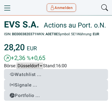
Anmelden
Toggle navigation
Goyax Logo
EVS S.A.
Actions au Port. o.N.
ISIN:
BE0003820371
WKN:
A0ET8E
Symbol: 5E1
Währung:
EUR
28,20
EUR
+2,36
+0,65
%
Börse:
Stand:
16:00
Watchlist ...
Signale ...
Portfolio ...