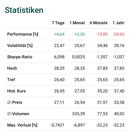
Statistiken
7 Tage
1 Monat
6 Monate
1 Jahr
3 
Performance [%]
+4,64
+2,36
-19,89
-24,60
Volatilität [%]
22,47
20,67
34,46
28,16
Sharpe-Ratio
6,098
0,0025
-1,357
-1,037
Hoch
28,35
28,35
37,85
37,85
Tief
26,60
25,65
25,65
25,65
Hist. Kurs
26,95
27,55
35,20
37,40
∅-Preis
27,11
26,54
31,57
33,38
∅-Volumen
335,39
77,53
40,02
Max. Verlust [%]
-0,7421
-6,897
-32,23
-32,23