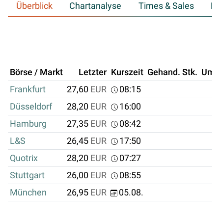
Überblick
Chartanalyse
Times & Sales
Hi
Börse / Markt
Letzter
Kurszeit
Gehand. Stk.
Ums
Frankfurt
27,60
EUR
08:15
Düsseldorf
28,20
EUR
16:00
Hamburg
27,35
EUR
08:42
L&S
26,45
EUR
17:50
Quotrix
28,20
EUR
07:27
Stuttgart
26,00
EUR
08:55
München
26,95
EUR
05.08.