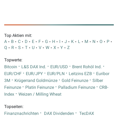
Top Aktien mit:
A
B
C
D
E
F
G
H
I
J
K
L
M
N
O
P
Q
R
S
T
U
V
W
X
Y
Z
Topwerte:
Bitcoin
L&S DAX Ind.
EUR/USD
Brent Rohöl Ind.
EUR/CHF
EUR/JPY
EUR/PLN
Leitzins EZB
Euribor
3M
Krügerrand Goldmünze
Gold Feinunze
Silber
Feinunze
Platin Feinunze
Palladium Feinunze
CRB-
Index
Weizen / Milling Wheat
Topseiten:
Finanznachrichten
DAX Dividenden
TecDAX