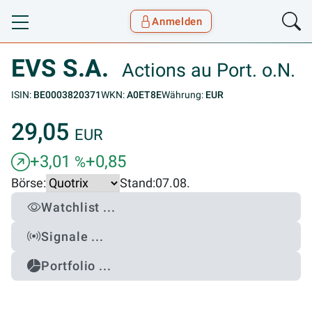
Anmelden
Toggle navigation
Goyax Logo
EVS S.A.
Actions au Port. o.N.
ISIN:
BE0003820371
WKN:
A0ET8E
Währung:
EUR
29,05
EUR
+3,01
+0,85
%
Börse:
Stand:
07.08.
Watchlist ...
Signale ...
Portfolio ...