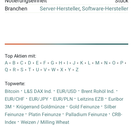
Notierungseinheit
Stück
Branchen
Server-Hersteller
,
Software-Hersteller
Top Aktien mit:
A
B
C
D
E
F
G
H
I
J
K
L
M
N
O
P
Q
R
S
T
U
V
W
X
Y
Z
Topwerte:
Bitcoin
L&S DAX Ind.
EUR/USD
Brent Rohöl Ind.
EUR/CHF
EUR/JPY
EUR/PLN
Leitzins EZB
Euribor
3M
Krügerrand Goldmünze
Gold Feinunze
Silber
Feinunze
Platin Feinunze
Palladium Feinunze
CRB-
Index
Weizen / Milling Wheat