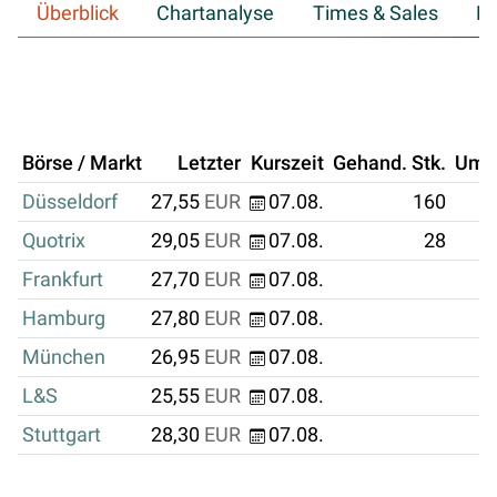
Überblick
Chartanalyse
Times & Sales
Hi
Börse / Markt
Letzter
Kurszeit
Gehand. Stk.
Ums
Düsseldorf
27,55
EUR
07.08.
160
Quotrix
29,05
EUR
07.08.
28
Frankfurt
27,70
EUR
07.08.
Hamburg
27,80
EUR
07.08.
München
26,95
EUR
07.08.
L&S
25,55
EUR
07.08.
Stuttgart
28,30
EUR
07.08.