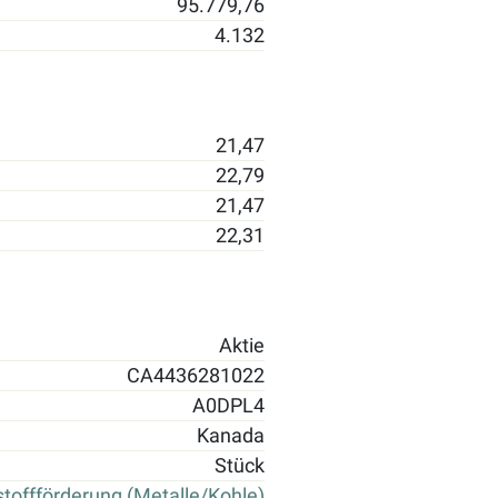
95.779,76
4.132
21,47
22,79
21,47
22,31
Aktie
CA4436281022
A0DPL4
Kanada
Stück
toffförderung (Metalle/Kohle)