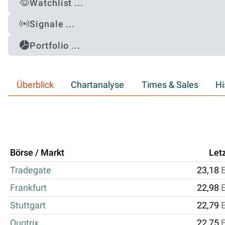
Watchlist ...
Signale ...
Portfolio ...
Überblick
Chartanalyse
Times & Sales
Hi
Börse / Markt
Let
Tradegate
23,18
Frankfurt
22,98
Stuttgart
22,79
Quotrix
22,75