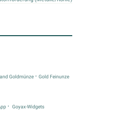
rand Goldmünze
Gold Feinunze
App
Goyax-Widgets