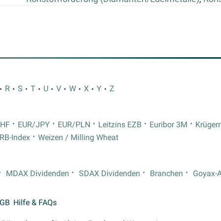
R
S
T
U
V
W
X
Y
Z
CHF
EUR/JPY
EUR/PLN
Leitzins EZB
Euribor 3M
Krüger
RB-Index
Weizen / Milling Wheat
MDAX Dividenden
SDAX Dividenden
Branchen
Goyax-
GB
Hilfe & FAQs