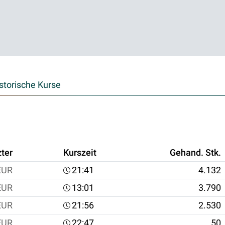
storische Kurse
zter
Kurszeit
Gehand. Stk.
EUR
21:41
4.132
EUR
13:01
3.790
EUR
21:56
2.530
EUR
22:47
50