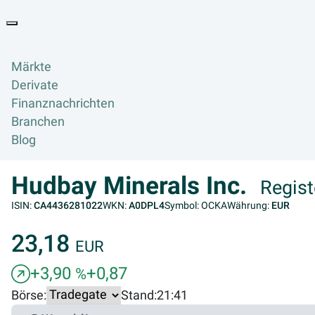
Goyax Logo
Toggle navigation
Märkte
Derivate
Finanznachrichten
Branchen
Blog
Hudbay Minerals Inc.
Regist
ISIN:
CA4436281022
WKN:
A0DPL4
Symbol: OCKA
Währung:
EUR
23,18
EUR
+3,90
+0,87
%
Börse:
Stand:
21:41