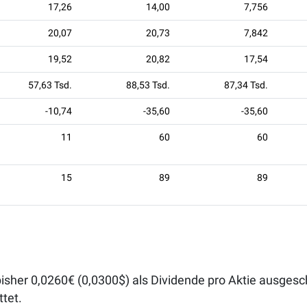
17,26
14,00
7,756
20,07
20,73
7,842
19,52
20,82
17,54
57,63 Tsd.
88,53 Tsd.
87,34 Tsd.
-10,74
-35,60
-35,60
11
60
60
15
89
89
isher 0,0260€ (0,0300$) als Dividende pro Aktie ausgesch
tet.