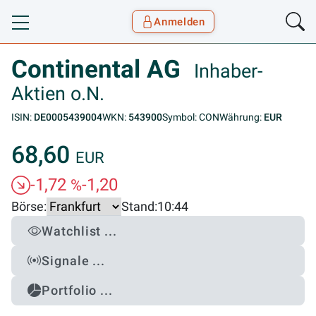
Anmelden
Toggle navigation
Goyax Logo
Continental AG
Inhaber-
Aktien o.N.
ISIN:
DE0005439004
WKN:
543900
Symbol: CON
Währung:
EUR
68,60
EUR
-1,72
-1,20
%
Börse:
Stand:
10:44
Watchlist ...
Signale ...
Portfolio ...