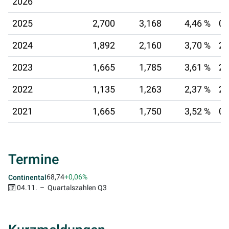
2026
2025
2,700
3,168
4,46 %
04
2024
1,892
2,160
3,70 %
28
2023
1,665
1,785
3,61 %
29
2022
1,135
1,263
2,37 %
28
2021
1,665
1,750
3,52 %
02
Termine
68,74
+0,06%
Continental
04.11.
Quartalszahlen Q3