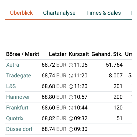
Überblick
Chartanalyse
Times & Sales
Hi
Börse / Markt
Letzter
Kurszeit
Gehand. Stk.
Ums
Xetra
68,72
EUR
11:05
51.764
3
Tradegate
68,74
EUR
11:20
8.007
550
L&S
68,68
EUR
11:20
201
13
Hannover
68,80
EUR
10:57
200
13
Frankfurt
68,60
EUR
10:44
120
8
Quotrix
68,82
EUR
09:32
51
3
Düsseldorf
68,74
EUR
09:30