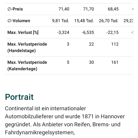
∅-Preis
71,40
71,70
68,45
65
∅-Volumen
9,81 Tsd.
15,48 Tsd.
26,70 Tsd.
29,23 T
Max. Verlust [%]
-3,324
-6,535
-22,15
-22
Max. Verlustperiode
3
22
112
(Handelstage)
Max. Verlustperiode
5
30
161
(Kalendertage)
Portrait
Continental ist ein internationaler
Automobilzulieferer und wurde 1871 in Hannover
gegründet. Als Anbieter von Reifen, Brems- und
Fahrdynamikregelsystemen,