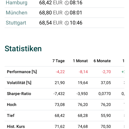
Hamburg
68,42
EUR
08:16
München
68,80
EUR
08:01
Stuttgart
68,54
EUR
10:46
Statistiken
7 Tage
1 Monat
6 Monate
1 J
Performance [%]
-4,22
-8,14
-2,70
+25
Volatilität [%]
21,90
19,64
37,05
32
Sharpe-Ratio
-7,432
-3,950
0,0770
0,8
Hoch
73,08
76,20
76,20
76
Tief
68,42
68,28
55,90
53
Hist. Kurs
71,62
74,68
70,50
54