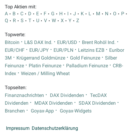
Top Aktien mit:
A
B
C
D
E
F
G
H
I
J
K
L
M
N
O
P
Q
R
S
T
U
V
W
X
Y
Z
Topwerte:
Bitcoin
L&S DAX Ind.
EUR/USD
Brent Rohöl Ind.
EUR/CHF
EUR/JPY
EUR/PLN
Leitzins EZB
Euribor
3M
Krügerrand Goldmünze
Gold Feinunze
Silber
Feinunze
Platin Feinunze
Palladium Feinunze
CRB-
Index
Weizen / Milling Wheat
Topseiten:
Finanznachrichten
DAX Dividenden
TecDAX
Dividenden
MDAX Dividenden
SDAX Dividenden
Branchen
Goyax-App
Goyax-Widgets
Impressum
Datenschutzerklärung