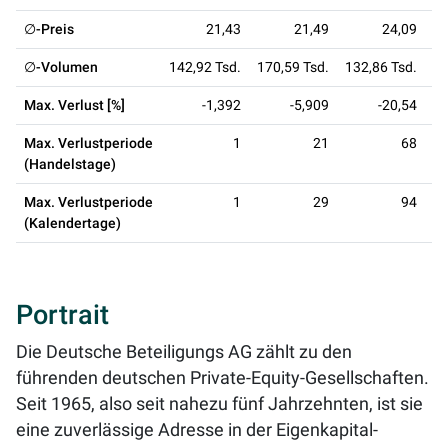
∅-Preis
21,43
21,49
24,09
∅-Volumen
142,92 Tsd.
170,59 Tsd.
132,86 Tsd.
12
Max. Verlust [%]
-1,392
-5,909
-20,54
Max. Verlustperiode
1
21
68
(Handelstage)
Max. Verlustperiode
1
29
94
(Kalendertage)
Portrait
Die Deutsche Beteiligungs AG zählt zu den
führenden deutschen Private-Equity-Gesellschaften.
Seit 1965, also seit nahezu fünf Jahrzehnten, ist sie
eine zuverlässige Adresse in der Eigenkapital-