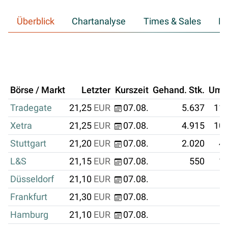
Überblick
Chartanalyse
Times & Sales
Hi
Börse / Markt
Letzter
Kurszeit
Gehand. Stk.
Ums
Tradegate
21,25
EUR
07.08.
5.637
119
Xetra
21,25
EUR
07.08.
4.915
104
Stuttgart
21,20
EUR
07.08.
2.020
42
L&S
21,15
EUR
07.08.
550
11
Düsseldorf
21,10
EUR
07.08.
Frankfurt
21,30
EUR
07.08.
Hamburg
21,10
EUR
07.08.