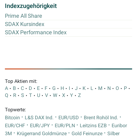
Indexzugehörigkeit
Prime All Share
SDAX Kursindex
SDAX Performance Index
Top Aktien mit:
A
B
C
D
E
F
G
H
I
J
K
L
M
N
O
P
Q
R
S
T
U
V
W
X
Y
Z
Topwerte:
Bitcoin
L&S DAX Ind.
EUR/USD
Brent Rohöl Ind.
EUR/CHF
EUR/JPY
EUR/PLN
Leitzins EZB
Euribor
3M
Krügerrand Goldmünze
Gold Feinunze
Silber