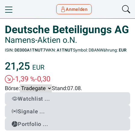
Anmelden
Toggle navigation
Goyax Logo
Deutsche Beteiligungs AG
Namens-Aktien o.N.
ISIN:
DE000A1TNUT7
WKN:
A1TNUT
Symbol: DBAN
Währung:
EUR
21,25
EUR
-1,39
-0,30
%
Börse:
Stand:
07.08.
Watchlist ...
Signale ...
Portfolio ...