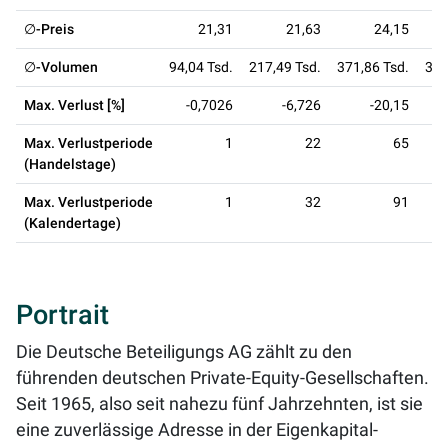
∅-Preis
21,31
21,63
24,15
∅-Volumen
94,04 Tsd.
217,49 Tsd.
371,86 Tsd.
361
Max. Verlust [%]
-0,7026
-6,726
-20,15
Max. Verlustperiode
1
22
65
(Handelstage)
Max. Verlustperiode
1
32
91
(Kalendertage)
Portrait
Die Deutsche Beteiligungs AG zählt zu den
führenden deutschen Private-Equity-Gesellschaften.
Seit 1965, also seit nahezu fünf Jahrzehnten, ist sie
eine zuverlässige Adresse in der Eigenkapital-