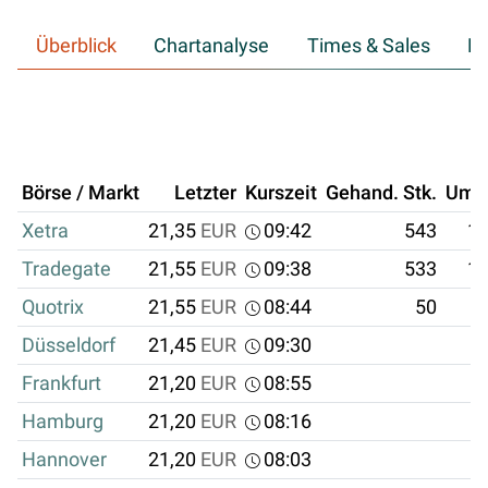
Überblick
Chartanalyse
Times & Sales
Hi
Börse / Markt
Letzter
Kurszeit
Gehand. Stk.
Ums
Xetra
21,35
EUR
09:42
543
11
Tradegate
21,55
EUR
09:38
533
11
Quotrix
21,55
EUR
08:44
50
1
Düsseldorf
21,45
EUR
09:30
Frankfurt
21,20
EUR
08:55
Hamburg
21,20
EUR
08:16
Hannover
21,20
EUR
08:03