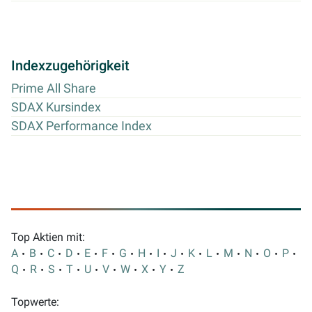
Indexzugehörigkeit
Prime All Share
SDAX Kursindex
SDAX Performance Index
Top Aktien mit:
A
B
C
D
E
F
G
H
I
J
K
L
M
N
O
P
Q
R
S
T
U
V
W
X
Y
Z
Topwerte: