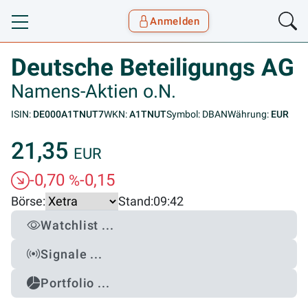
Anmelden
Toggle navigation
Goyax Logo
Deutsche Beteiligungs AG
Namens-Aktien o.N.
ISIN:
DE000A1TNUT7
WKN:
A1TNUT
Symbol: DBAN
Währung:
EUR
21,35
EUR
-0,70
-0,15
%
Börse:
Stand:
09:42
Watchlist ...
Signale ...
Portfolio ...